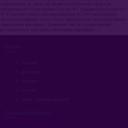
размещенные на сайте, не является публичной офертой,
определяемой положениями Статьи 437 Гражданского кодекса
РФ. В соответствии с рекомендациями ФС РАР уведомляем:
табачная продукция может быть приобретена непосредственно
в фирменных магазинах. Внимание! Мы не осуществляем
дистанционную торговлю табачными изделиями.
Меню
Главная
Доставка
Корзина
Каталог
Связь с администрацией
Личный кабинет