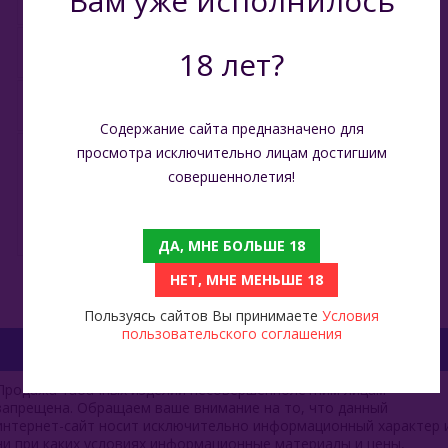
Вам уже исполнилось
ROQY 20000
Объём
7 мл
18 лет?
Vozol
Производитель
Китай
Waka
Содержание сайта предназначено для
просмотра исключительно лицам достигшим
Растительный глицерин,
ХОТСПОТ Север
совершеннолетия!
пищевой пропилен-
Состав
гликоль, никотин 2%,
Viento VT15000
натуральные
ароматизаторы
E - Кальяны
ДА, МНЕ БОЛЬШЕ 18
НЕТ, МНЕ МЕНЬШЕ 18
Жидкость Для Е-Систем
Пользуясь сайтов Вы принимаете
Условия
пользовательского соглашения
Продажа табачных изделий несовершеннолетним лицам
запрещена. Обращаем ваше внимание на то, что данный
интернет-сайт носит исключительно информационный характер 
ни при каких условиях информационные материалы и цены,