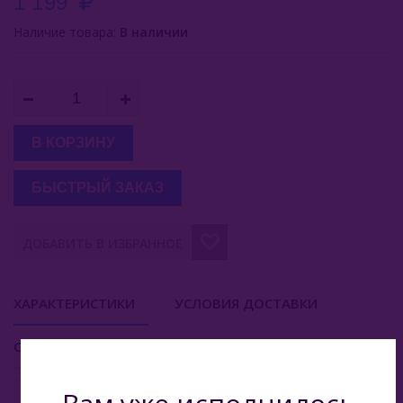
1 199
Inflave
Наличие товара:
В наличии
Lost Mary
Smokman
Switch Extra
В КОРЗИНУ
UDN
БЫСТРЫЙ ЗАКАЗ
Puffmi
ДОБАВИТЬ В ИЗБРАННОЕ
Plonq
Plonq 1500
ХАРАКТЕРИСТИКИ
УСЛОВИЯ ДОСТАВКИ
Plonq 4000
ОТЗЫВЫ
Plonq Max Pro 10000
Plonq 12000
Вкус
Кола