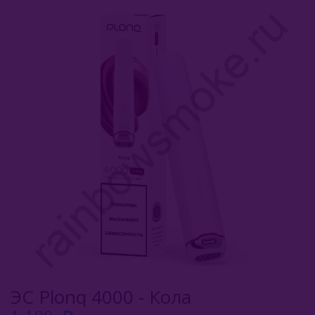
Комплектующие Для Кальяна
Уголь Для Кальяна
О Е-Системы
Е-Системы
Chillax
Elf Bar
Duall
Funky Lands
Halo Vapor
HQD
ЭС Plonq 4000 - Кола
KangerTech