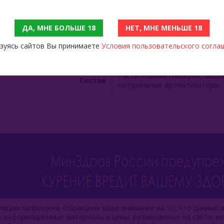
Объём
7 мл
ДА, МНЕ БОЛЬШЕ 18
НЕТ, МНЕ МЕНЬШЕ 18
зуясь сайтов Вы принимаете
Условия пользовательского согла
Производитель
Китай
Растительный глицерин, пищев
Состав
натуральные ароматизаторы
ицам запрещена. Обращаем ваше внимание на то, что данный и
ях информационные материалы и цены, размещенные на сайте, н