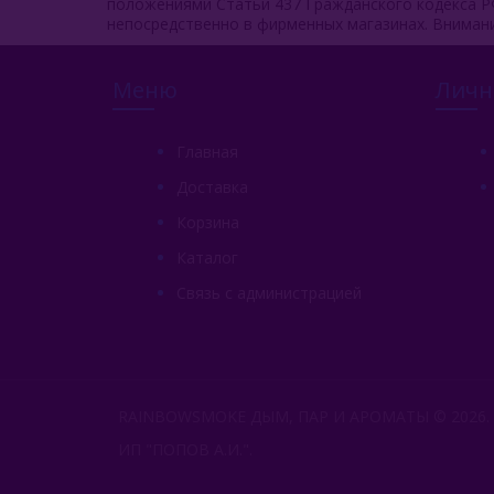
положениями Статьи 437 Гражданского кодекса Р
непосредственно в фирменных магазинах. Вниман
Меню
Личн
Главная
Доставка
Корзина
Каталог
Связь с администрацией
RAINBOWSMOKE ДЫМ, ПАР И АРОМАТЫ © 2026.
ИП "ПОПОВ А.И.".