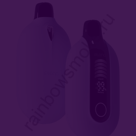
Комплектующие Для Кальяна
Уголь Для Кальяна
О Е-Системы
Е-Системы
Chillax
Elf Bar
Duall
Funky Lands
Halo Vapor
HQD
KangerTech