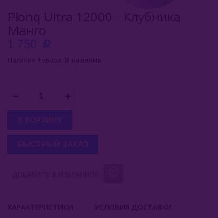
Plonq Ultra 12000 - Клубника
Inflave
Манго
Lost Mary
1 750
Smokman
Наличие товара:
В наличии
Switch Extra
UDN
Puffmi
В КОРЗИНУ
Plonq
БЫСТРЫЙ ЗАКАЗ
Plonq 1500
ДОБАВИТЬ В ИЗБРАННОЕ
Plonq 4000
Plonq Max Pro 10000
ХАРАКТЕРИСТИКИ
УСЛОВИЯ ДОСТАВКИ
Plonq 12000