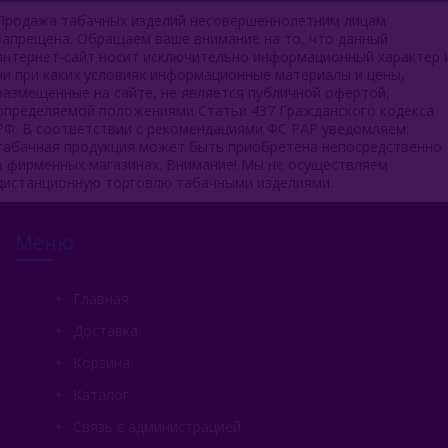
Продажа табачных изделий несовершеннолетним лицам
запрещена. Обращаем ваше внимание на то, что данный
интернет-сайт носит исключительно информационный характер 
ни при каких условиях информационные материалы и цены,
размещенные на сайте, не является публичной офертой,
определяемой положениями Статьи 437 Гражданского кодекса
РФ. В соответствии с рекомендациями ФС РАР уведомляем:
табачная продукция может быть приобретена непосредственно
в фирменных магазинах. Внимание! Мы не осуществляем
дистанционную торговлю табачными изделиями.
Меню
Главная
Доставка
Корзина
Каталог
Связь с администрацией