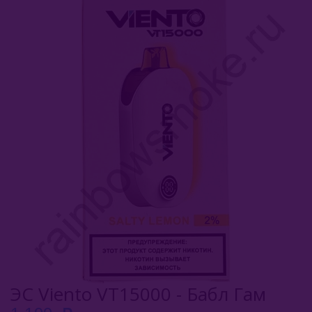
Комплектующие Для Кальяна
Уголь Для Кальяна
О Е-Системы
Е-Системы
Chillax
Elf Bar
Duall
Funky Lands
Halo Vapor
HQD
ЭС Viento VT15000 - Бабл Гам
KangerTech