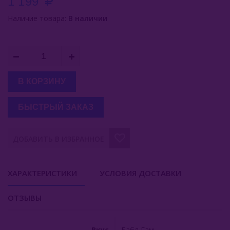
1 199
Inflave
Наличие товара:
В наличии
Lost Mary
Smokman
Switch Extra
В КОРЗИНУ
UDN
БЫСТРЫЙ ЗАКАЗ
Puffmi
ДОБАВИТЬ В ИЗБРАННОЕ
Plonq
Vozol
ХАРАКТЕРИСТИКИ
УСЛОВИЯ ДОСТАВКИ
Waka
ОТЗЫВЫ
ХОТСПОТ Север
Viento VT15000
Вкус
Бабл Гам