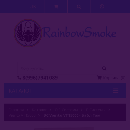
ЛК
8(996)7941089
Корзина
(
0
)
КАТАЛОГ
Кальяны
Главная
Каталог
О Е-Системы
Е-Системы
Viento VT15000
Кальянные Смеси
ЭС Viento VT15000 - Бабл Гам
Аксессуары Для Кальяна