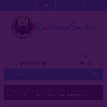
ЛК
8(996)7941089
Корзина
(
0
)
КАТАЛОГ
Кальяны
Главная
Каталог
О Е-Системы
Е-Системы
Viento VT15000
Кальянные Смеси
ЭС Viento VT15000 - Кактус Киви
Аксессуары Для Кальяна