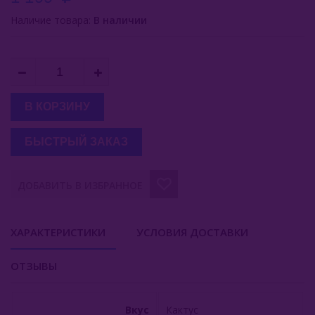
Наличие товара:
В наличии
Inflave
Lost Mary
Smokman
В КОРЗИНУ
Switch Extra
UDN
БЫСТРЫЙ ЗАКАЗ
Puffmi
ДОБАВИТЬ В ИЗБРАННОЕ
Plonq
Vozol
ХАРАКТЕРИСТИКИ
УСЛОВИЯ ДОСТАВКИ
Waka
ОТЗЫВЫ
ХОТСПОТ Север
Вкус
Кактус
Viento VT15000