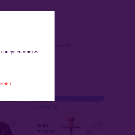
ой пропилен-гликоль, никотин 2%,
 совершеннолетия!
шения
Banger 100 Гр - Lemon Tonic (Лимонный Тоник)
Кальян 7 Star E-59 Silver Светящаяся Колба (Mini) 60 См
5 299