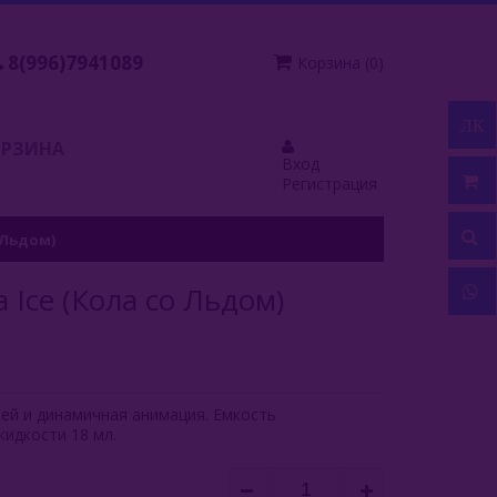
8(996)7941089
Корзина
(
0
)
ЛК
ОРЗИНА
Вход
Регистрация
о Льдом)
a Ice (Кола со Льдом)
лей и динамичная анимация. Емкость
идкости 18 мл.