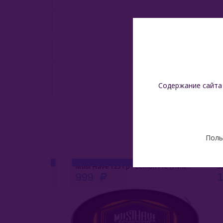
Содержание сайта
Поль
еркбунд)
Must Have 125 Гр - Lemon Pie (Лимонный Пирог)
999
1 