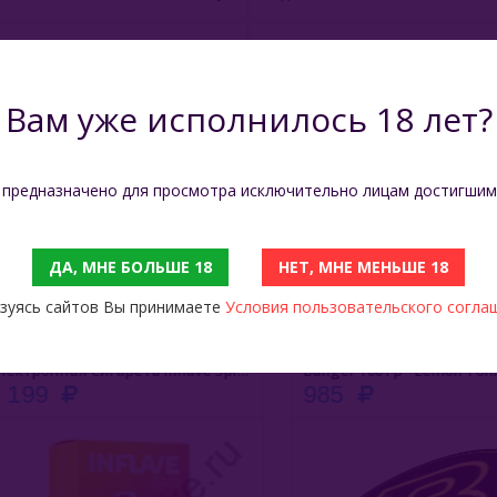
Объём
18 мл
Вам уже исполнилось 18 лет?
Производитель
Китай
Растительный глицерин, пищев
Состав
натуральные ароматизаторы
 предназначено для просмотра исключительно лицам достигшим
ДА, МНЕ БОЛЬШЕ 18
НЕТ, МНЕ МЕНЬШЕ 18
С ЭТИМ ТОВАРОМ СМОТРЯТ
зуясь сайтов Вы принимаете
Условия пользовательского согла
Электронная Сигарета Inflave Spin - Вишня Персик Лимон
199
985