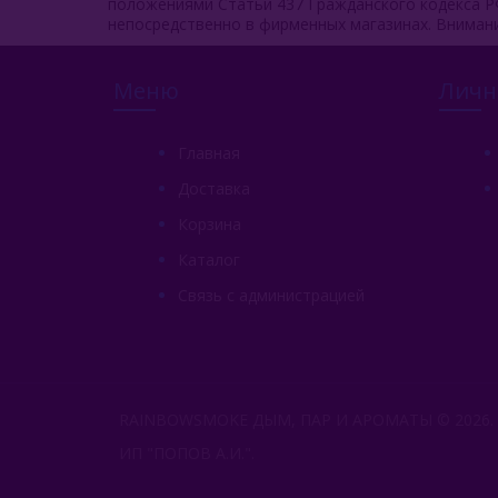
положениями Статьи 437 Гражданского кодекса Р
непосредственно в фирменных магазинах. Вниман
Меню
Личн
Главная
Доставка
Корзина
Каталог
Связь с администрацией
RAINBOWSMOKE ДЫМ, ПАР И АРОМАТЫ © 2026.
ИП "ПОПОВ А.И.".