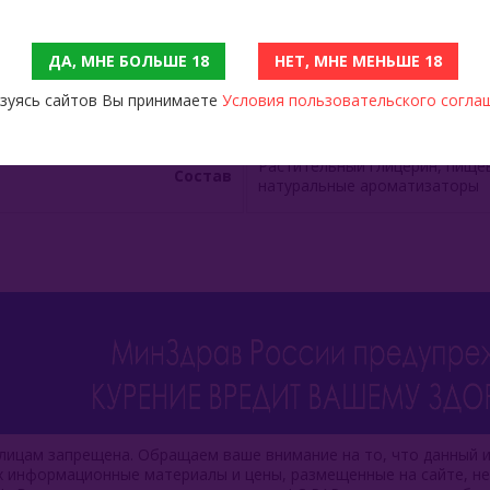
Объём
16 мл
ДА, МНЕ БОЛЬШЕ 18
НЕТ, МНЕ МЕНЬШЕ 18
зуясь сайтов Вы принимаете
Условия пользовательского согла
Производитель
Китай
Растительный глицерин, пищев
Состав
натуральные ароматизаторы
ицам запрещена. Обращаем ваше внимание на то, что данный и
ях информационные материалы и цены, размещенные на сайте, н