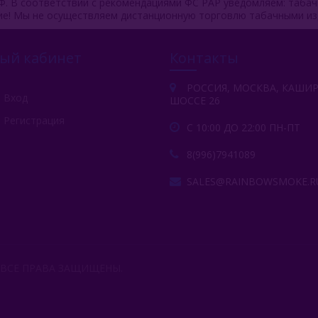
Ф. В соответствии с рекомендациями ФС РАР уведомляем: таба
ие! Мы не осуществляем дистанционную торговлю табачными из
ый кабинет
Контакты
РОССИЯ, МОСКВА, КАШИ
Вход
ШОССЕ 26
Регистрация
С 10:00 ДО 22:00 ПН-ПТ
8(996)7941089
SALES@RAINBOWSMOKE.R
 ВСЕ ПРАВА ЗАЩИЩЕНЫ.