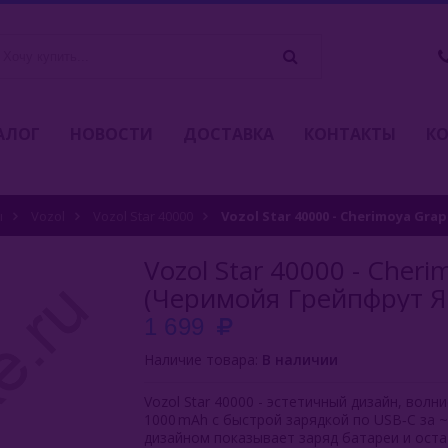
АЛОГ
НОВОСТИ
ДОСТАВКА
КОНТАКТЫ
К
ы
Vozol
Vozol Star 40000
Vozol Star 40000 - Cherimoya Gr
Vozol Star 40000 - Cheri
(Черимойя Грейпфрут Я
1 699
Наличие товара:
В наличии
Vozol Star 40000 - эстетичный дизайн, вол
1000 mAh с быстрой зарядкой по USB‑C за 
дизайном показывает заряд батареи и оста