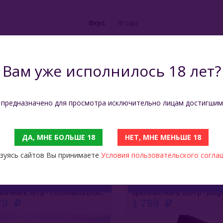
Вкус
Ягоды
Объём
20 мл
Вам уже исполнилось 18 лет?
Производитель
Китай
Растительный глицерин, пищев
 предназначено для просмотра исключительно лицам достигшим
Состав
натуральные ароматизаторы
ДА, МНЕ БОЛЬШЕ 18
НЕТ, МНЕ МЕНЬШЕ 18
зуясь сайтов Вы принимаете
Условия пользовательского согла
С ЭТИМ ТОВАРОМ СМОТРЯТ
Azure Black 50 Гр - Cocomania (Кокомания)
9
1 799