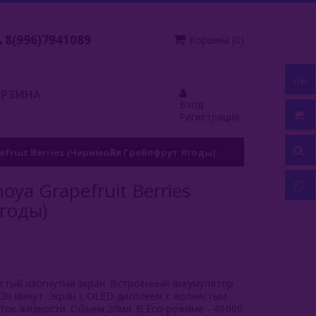
8(996)7941089
Корзина
(
0
)
ЛК
ОРЗИНА
Вход
Регистрация
apefruit Berries (Черимойя Грейпфрут Ягоды)
moya Grapefruit Berries
годы)
нистый изогнутый экран. Встроенный аккумулятор
~30 минут. Экран с OLED‑дисплеем с волнистым
ток жидкости. Объем 20мл. В Eco‑режиме - 40 000