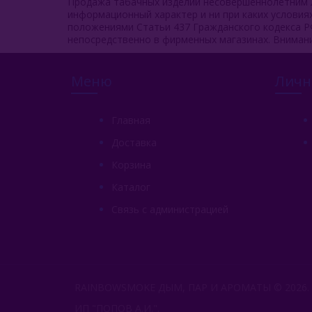
Продажа табачных изделий несовершеннолетним л
информационный характер и ни при каких услови
положениями Статьи 437 Гражданского кодекса Р
непосредственно в фирменных магазинах. Вниман
Меню
Личн
Главная
Доставка
Корзина
Каталог
Связь с администрацией
RAINBOWSMOKE ДЫМ, ПАР И АРОМАТЫ © 2026.
ИП "ПОПОВ А.И.".