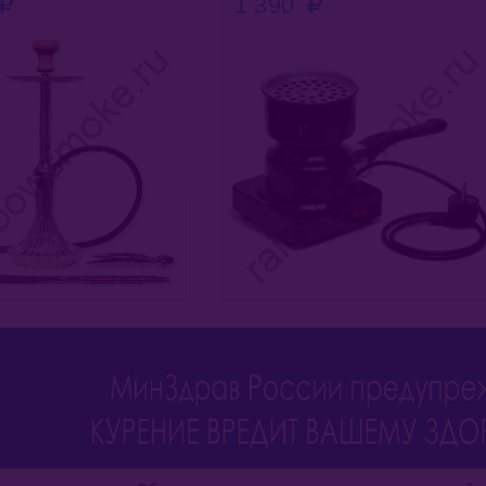
 390
5 999