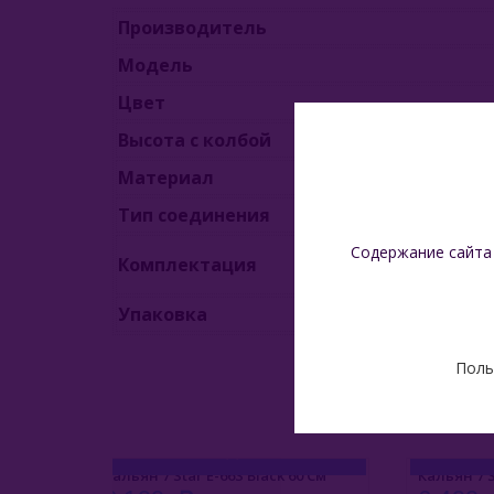
Производитель
Модель
Цвет
Высота с колбой
Материал
Тип соединения
Содержание сайта
Комплектация
Упаковка
Поль
lack 60 См
Кальян 7 Star E-77S Silver 58 См
Пл