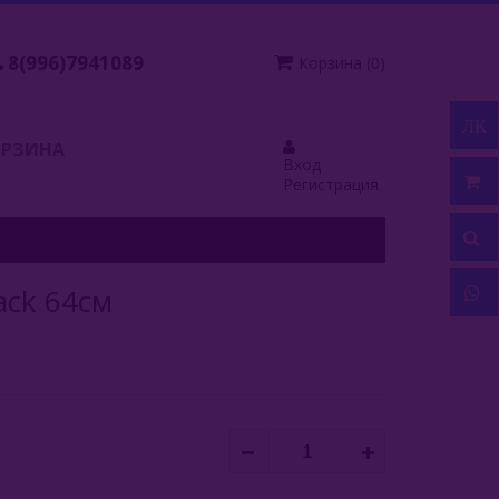
8(996)7941089
Корзина
(
0
)
ЛК
ОРЗИНА
Вход
Регистрация
ack 64см