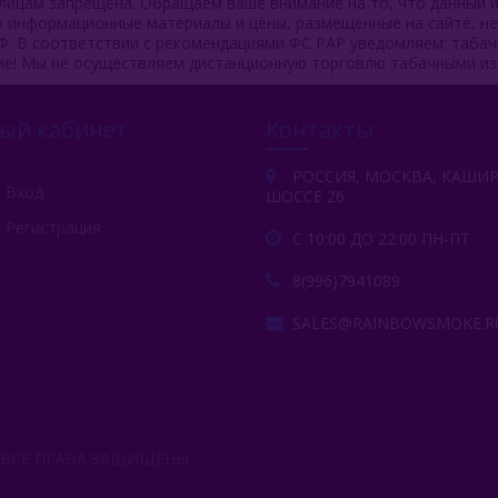
ицам запрещена. Обращаем ваше внимание на то, что данный и
ях информационные материалы и цены, размещенные на сайте, н
Ф. В соответствии с рекомендациями ФС РАР уведомляем: таба
ие! Мы не осуществляем дистанционную торговлю табачными из
ый кабинет
Контакты
РОССИЯ, МОСКВА, КАШИ
Вход
ШОССЕ 26
Регистрация
С 10:00 ДО 22:00 ПН-ПТ
8(996)7941089
SALES@RAINBOWSMOKE.R
 ВСЕ ПРАВА ЗАЩИЩЕНЫ.