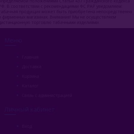
определяемой положениями Статьи 437 Гражданского кодекса
РФ. В соответствии с рекомендациями ФС РАР уведомляем:
табачная продукция может быть приобретена непосредственно
в фирменных магазинах. Внимание! Мы не осуществляем
дистанционную торговлю табачными изделиями.
Меню
Главная
Доставка
Корзина
Каталог
Связь с администрацией
Личный кабинет
Вход