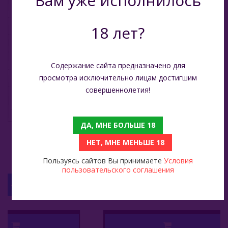
Вам уже исполнилось
Цвет
фотографи
18 лет?
Материал
Нержавею
Длинна трубки
1,4 метра
Содержание сайта предназначено для
просмотра исключительно лицам достигшим
совершеннолетия!
Комплектация
кальян, чаша
Упаковка
Фирменна
ДА, МНЕ БОЛЬШЕ 18
НЕТ, МНЕ МЕНЬШЕ 18
Пользуясь сайтов Вы принимаете
Условия
пользовательского соглашения
С ЭТИМ ТОВАРОМ СМОТРЯТ
Уголь Кокосовый Для Кальяна Cocobrico Flat (108 Шт)
Al Fakher 1 Кг - Two Apple (Два Яблока)