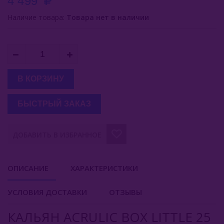
4 499
Наличие товара:
Soft Smoke (Россия)
Товара нет в наличии
Starbuzz
Japona Hookah (Россия)
Union Hookah (Россия)
В КОРЗИНУ
Volcano (Россия)
БЫСТРЫЙ ЗАКАЗ
Vesper (Россия)
ДОБАВИТЬ В ИЗБРАННОЕ
На Грани (Россия)
Кальянные Смеси
ОПИСАНИЕ
ХАРАКТЕРИСТИКИ
Аксессуары Для Кальяна
УСЛОВИЯ ДОСТАВКИ
ОТЗЫВЫ
Комплектующие Для Кальяна
КАЛЬЯН ACRULIC BOX LITTLE 25
Уголь Для Кальяна