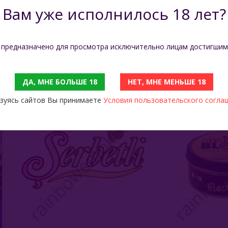
Вам уже исполнилось 18 лет?
С ЭТИМ ТОВАРОМ СМОТРЯТ
 предназначено для просмотра исключительно лицам достигшим
Serbetli 250 Гр - Ice Watermelon Melon (Ледяной Арбуз И Дыня)
ДА, МНЕ БОЛЬШЕ 18
НЕТ, МНЕ МЕНЬШЕ 18
199
949
зуясь сайтов Вы принимаете
Условия пользовательского согла