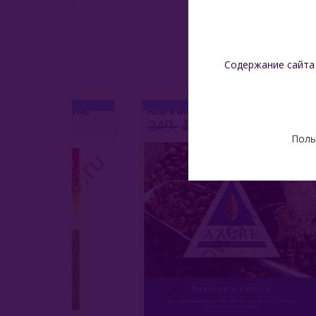
Содержание сайта
t (Мята)
Azure Gold 50 Гр - Barista's Choice (Выбор Бармена)
349
299
1 
Поль