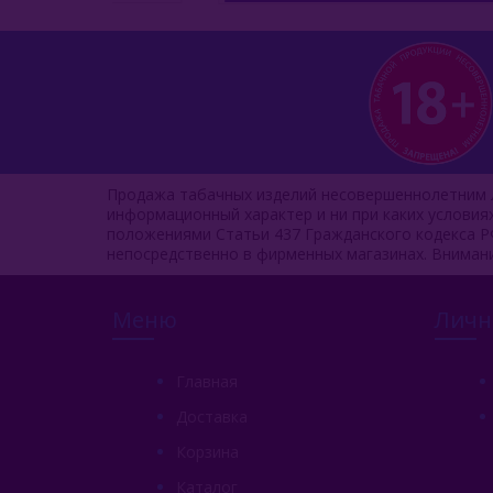
Продажа табачных изделий несовершеннолетним л
информационный характер и ни при каких услови
положениями Статьи 437 Гражданского кодекса Р
непосредственно в фирменных магазинах. Вниман
Меню
Личн
Главная
Доставка
Корзина
Каталог