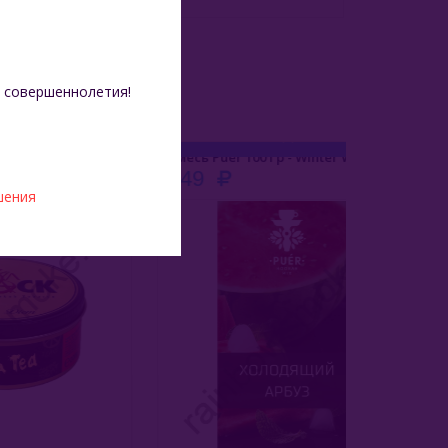
 совершеннолетия!
Adalya Black 200 Гр - Black Tea (Черный Чай)
Смесь Puer 100 Гр - Winter Watermelon (Холодящий Арбуз)
649
649
шения