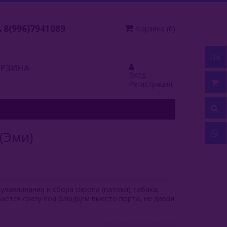
8(996)7941089
Корзина
(
0
)
ЛК
ОРЗИНА
Вход
Регистрация
(Эми)
улавливания и сбора сиропа (патоки) табака,
вается сразу под блюдцем вместо порта, не давая