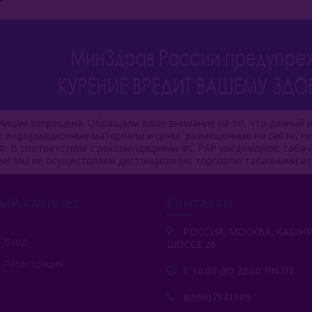
ицам запрещена. Обращаем ваше внимание на то, что данный и
ях информационные материалы и цены, размещенные на сайте, н
Ф. В соответствии с рекомендациями ФС РАР уведомляем: таба
ие! Мы не осуществляем дистанционную торговлю табачными из
ый кабинет
Контакты
РОССИЯ, МОСКВА, КАШИ
Вход
ШОССЕ 26
Регистрация
С 10:00 ДО 22:00 ПН-ПТ
8(996)7941089