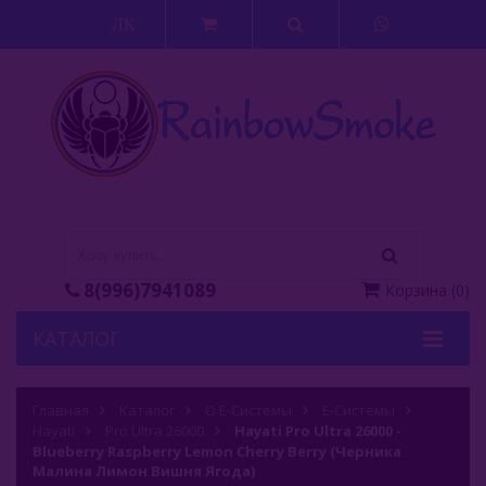
ЛК
8(996)7941089
Корзина
(
0
)
КАТАЛОГ
Кальяны
Главная
Каталог
О Е-Системы
Е-Системы
Hayati
Кальянные Смеси
Pro Ultra 26000
Hayati Pro Ultra 26000 -
Blueberry Raspberry Lemon Cherry Berry (Черника
Малина Лимон Вишня Ягода)
Аксессуары Для Кальяна