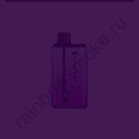
Комплектующие Для Кальяна
Уголь Для Кальяна
О Е-Системы
Е-Системы
Chillax
Elf Bar
Duall
Funky Lands
Halo Vapor
HQD
KangerTech