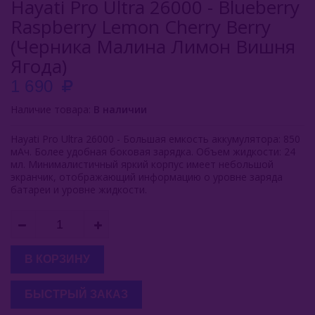
Hayati Pro Ultra 26000 - Blueberry
Raspberry Lemon Cherry Berry
Inflave
(Черника Малина Лимон Вишня
Lost Mary
Ягода)
Smokman
1 690
Наличие товара:
В наличии
Switch Extra
Hayati Pro Ultra 26000 - Большая емкость аккумулятора: 850
UDN
мАч. Более удобная боковая зарядка. Объем жидкости: 24
мл. Минималистичный яркий корпус имеет небольшой
Puffmi
экранчик, отображающий информацию о уровне заряда
батареи и уровне жидкости.
Plonq
Vozol
Waka
В КОРЗИНУ
ХОТСПОТ Север
БЫСТРЫЙ ЗАКАЗ
Viento VT15000