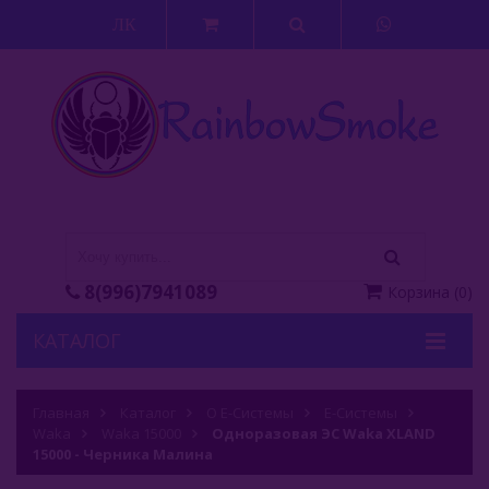
ЛК
8(996)7941089
Корзина
(
0
)
КАТАЛОГ
Кальяны
Главная
Каталог
О Е-Системы
Е-Системы
Waka
Кальянные Смеси
Waka 15000
Одноразовая ЭС Waka XLAND
15000 - Черника Малина
Аксессуары Для Кальяна