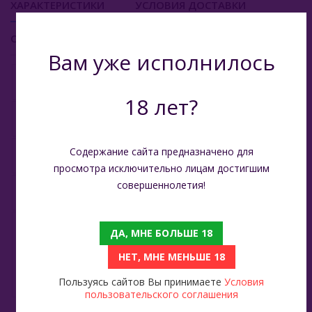
ХАРАКТЕРИСТИКИ
УСЛОВИЯ ДОСТАВКИ
Viento VT15000
ОТЗЫВЫ
Вам уже исполнилось
E - Кальяны
Вкус
Малина
Жидкость Для Е-Систем
18 лет?
Вкус
Черника
Содержание сайта предназначено для
Объём
15 мл
просмотра исключительно лицам достигшим
совершеннолетия!
Производитель
Китай
Растительный глицерин,
ДА, МНЕ БОЛЬШЕ 18
пищевой пропилен-
Состав
гликоль, никотин 2%,
НЕТ, МНЕ МЕНЬШЕ 18
натуральные
ароматизаторы
Пользуясь сайтов Вы принимаете
Условия
пользовательского соглашения