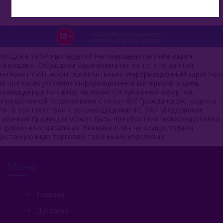
Продажа табачных изделий несовершеннолетним лицам
запрещена. Обращаем ваше внимание на то, что данный
интернет-сайт носит исключительно информационный характер 
ни при каких условиях информационные материалы и цены,
размещенные на сайте, не является публичной офертой,
определяемой положениями Статьи 437 Гражданского кодекса
РФ. В соответствии с рекомендациями ФС РАР уведомляем:
табачная продукция может быть приобретена непосредственно
в фирменных магазинах. Внимание! Мы не осуществляем
дистанционную торговлю табачными изделиями.
Меню
Главная
Доставка