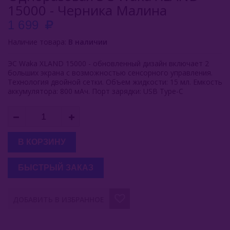
15000 - Черника Малина
Inflave
1 699
Lost Mary
Наличие товара:
В наличии
Smokman
ЭС Waka XLAND 15000 - обновленный дизайн включает 2
больших экрана с возможностью сенсорного управления.
Switch Extra
Технология двойной сетки. Объем жидкости: 15 мл. Емкость
аккумулятора: 800 мАч. Порт зарядки: USB Type-C
UDN
Puffmi
В КОРЗИНУ
Plonq
Vozol
БЫСТРЫЙ ЗАКАЗ
Waka
ДОБАВИТЬ В ИЗБРАННОЕ
Waka 38000
ХОТСПОТ Север