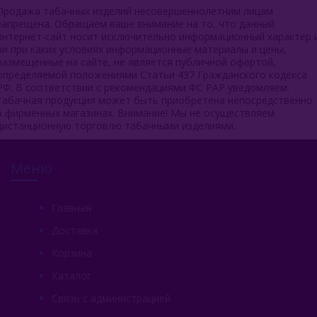
Продажа табачных изделий несовершеннолетним лицам
запрещена. Обращаем ваше внимание на то, что данный
интернет-сайт носит исключительно информационный характер 
ни при каких условиях информационные материалы и цены,
размещенные на сайте, не является публичной офертой,
определяемой положениями Статьи 437 Гражданского кодекса
РФ. В соответствии с рекомендациями ФС РАР уведомляем:
табачная продукция может быть приобретена непосредственно
в фирменных магазинах. Внимание! Мы не осуществляем
дистанционную торговлю табачными изделиями.
Меню
Главная
Доставка
Корзина
Каталог
Связь с администрацией