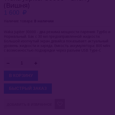
(Вишня)
Inflave
1 600
Lost Mary
Наличие товара:
В наличии
Smokman
Waka Jupiter 30000 - два режима мощности парения: Турбо и
Нормальный. Бак с 30 мл предзаправленной жидкости.
Switch Extra
Большой изогнутый экран девайса показывает актуальный
уровень жидкости и заряда. Емкость аккумулятора: 800 мАч
с возможностью подзарядки через разъем USB Type-C
UDN
Puffmi
Plonq
В КОРЗИНУ
Vozol
БЫСТРЫЙ ЗАКАЗ
Waka
Waka 38000
ДОБАВИТЬ В ИЗБРАННОЕ
ХОТСПОТ Север