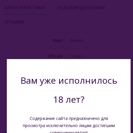
ХАРАКТЕРИСТИКИ
УСЛОВИЯ ДОСТАВКИ
Viento VT15000
ОТЗЫВЫ
E - Кальяны
Жидкость Для Е-Систем
Вкус
Вишня
Объём
14 мл
Производитель
Китай
Вам уже исполнилось
Растительный глицерин,
пищевой пропилен-
18 лет?
Состав
гликоль, никотин 2%,
натуральные
ароматизаторы
Содержание сайта предназначено для
просмотра исключительно лицам достигшим
совершеннолетия!