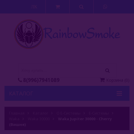
ЛК
8(996)7941089
Корзина
(
0
)
КАТАЛОГ
Кальяны
Главная
Каталог
О Е-Системы
Е-Системы
Waka
Кальянные Смеси
Waka 30000
Waka Jupiter 30000 - Cherry
(Вишня)
Аксессуары Для Кальяна