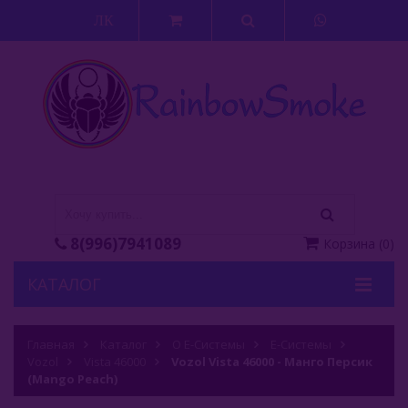
ЛК
8(996)7941089
Корзина
(
0
)
КАТАЛОГ
Кальяны
Главная
Каталог
О Е-Системы
Е-Системы
Vozol
Кальянные Смеси
Vista 46000
Vozol Vista 46000 - Манго Персик
(Mango Peach)
Аксессуары Для Кальяна