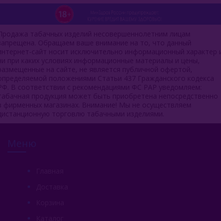
Продажа табачных изделий несовершеннолетним лицам
запрещена. Обращаем ваше внимание на то, что данный
интернет-сайт носит исключительно информационный характер 
ни при каких условиях информационные материалы и цены,
размещенные на сайте, не является публичной офертой,
определяемой положениями Статьи 437 Гражданского кодекса
РФ. В соответствии с рекомендациями ФС РАР уведомляем:
табачная продукция может быть приобретена непосредственно
в фирменных магазинах. Внимание! Мы не осуществляем
дистанционную торговлю табачными изделиями.
Меню
Главная
Доставка
Корзина
Каталог