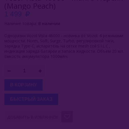
(Mango Peach)
Inflave
1 499
Lost Mary
Наличие товара:
В наличии
Smokman
Одноразки Vozol Vista 46000 - новинка от Vozol. 4 режимами
мощности: Norm, Soft, Surge, Turbo, регулировкой тяги,
Switch Extra
зарядка Type-C, испаритель на сетке mesh coil S.I.L.C.,
индикация заряда батареи и запаса жидкости. Объем 20 мл.
Емкость аккумулятора 1000мАч.
UDN
Puffmi
Plonq
В КОРЗИНУ
Vozol
БЫСТРЫЙ ЗАКАЗ
Vista 20000
Gear Power 20000
ДОБАВИТЬ В ИЗБРАННОЕ
Gear Shisha 25000