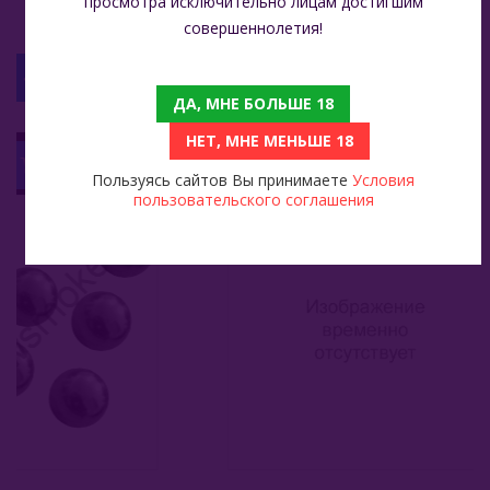
просмотра исключительно лицам достигшим
совершеннолетия!
С ЭТИМ ТОВАРОМ СМОТРЯТ
ДА, МНЕ БОЛЬШЕ 18
НЕТ, МНЕ МЕНЬШЕ 18
Кальян Union Hookah - Argument TX
Trofimoffs Terror 125 Гр - Coke (Классическая Кола)
8 500
1 575
Пользуясь сайтов Вы принимаете
Условия
пользовательского соглашения