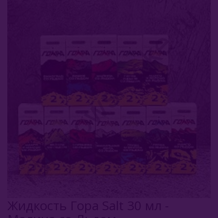
Комплектующие Для Кальяна
Уголь Для Кальяна
О Е-Системы
Жидкость Для Е-Систем
Salt Duall
Angry
Narcoz
Dabbler
Жидкость Гора Salt 30 мл -