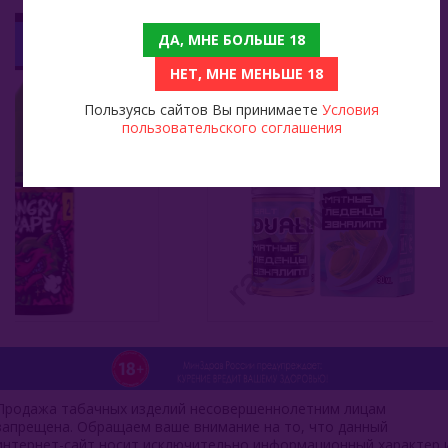
Angry Vape Salt Росомаха Маха (Малиновый Джем) 30мл
Жидкость Duall Salt Hard Мятные Леденцы Эвкалипт 30мл
ДА, МНЕ БОЛЬШЕ 18
499
НЕТ, МНЕ МЕНЬШЕ 18
Пользуясь сайтов Вы принимаете
Условия
пользовательского соглашения
Продажа табачных изделий несовершеннолетним лицам
запрещена. Обращаем ваше внимание на то, что данный
интернет-сайт носит исключительно информационный характер 