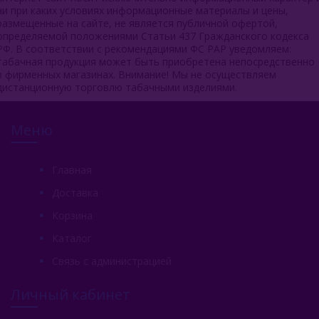
ни при каких условиях информационные материалы и цены,
размещенные на сайте, не является публичной офертой,
определяемой положениями Статьи 437 Гражданского кодекса
РФ. В соответствии с рекомендациями ФС РАР уведомляем:
табачная продукция может быть приобретена непосредственно
в фирменных магазинах. Внимание! Мы не осуществляем
дистанционную торговлю табачными изделиями.
Меню
Главная
Доставка
Корзина
Каталог
Связь с администрацией
Личный кабинет