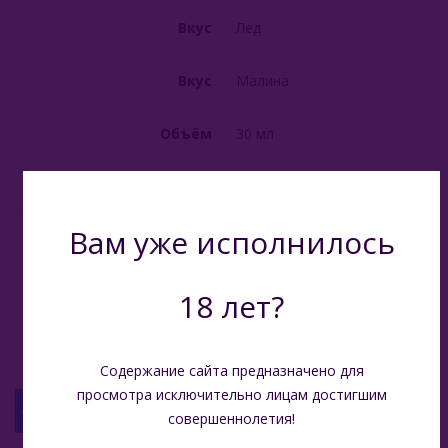
Вкус
Лед
Вкус
Малина
Объём
30 мл
Производитель
Россия
Вам уже исполнилось
Растительный глицерин,
пищевой пропилен-
Состав
гликоль, никотин 2%,
натуральные
18 лет?
ароматизаторы
Содержание сайта предназначено для
просмотра исключительно лицам достигшим
С ЭТИМ ТОВАРОМ СМОТРЯТ
совершеннолетия!