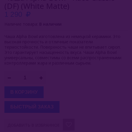
(DF) (White Matte)
Fumi
1 290
Glina
Наличие товара:
В наличии
HarVik
Чаша Alpha Bowl изготовлена из немецкой керамики. Это
высокая прочность и отличные показатели
Moonrave
термостойкости. Поверхность чаши не впитывает сироп.
Это гарантирует насыщенность вкуса. Чаши Alpha Bowl
универсальны, совместимы со всеми распространенными
LS
контроллерами жара и различным сырьем.
Plafon
SmokeLab
В КОРЗИНУ
Solaris
ST
БЫСТРЫЙ ЗАКАЗ
Telamon
ДОБАВИТЬ В ИЗБРАННОЕ
Upgrade Form