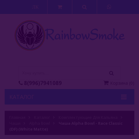
ЛК
8(996)7941089
Корзина
(
0
)
КАТАЛОГ
Кальяны
Главная
Каталог
Комплектующие Для Кальяна
Чаши
Кальянные Смеси
Alpha Bowl
Чаша Alpha Bowl - Race Classic
(DF) (White Matte)
Аксессуары Для Кальяна