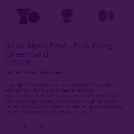
Fumi
Glina
HarVik
Чаша Alpha Bowl - Turk Design
Moonrave
(Green Sand)
LS
1 390
Plafon
Наличие товара:
В наличии
SmokeLab
Чаша Alpha Bowl изготовлена из немецкой керамики. Это
высокая прочность и отличные показатели
термостойкости. Поверхность чаши не впитывает сироп.
Solaris
Это гарантирует насыщенность вкуса. Чаши Alpha Bowl
универсальны, совместимы со всеми распространенными
ST
контроллерами жара и различным сырьем.
Telamon
Upgrade Form