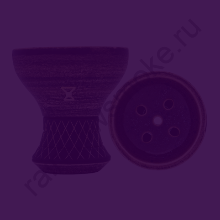
Комплектующие Для Кальяна
Блюдца
Колбы
Разные Мелочи
Уплотнители
Чаши
Alpha Bowl
Art Bar
Bonche
Облако
Don Bowl