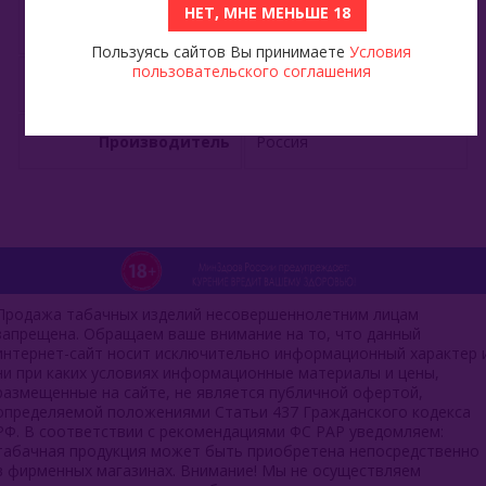
НЕТ, МНЕ МЕНЬШЕ 18
Тип
Турка
Пользуясь сайтов Вы принимаете
Условия
пользовательского соглашения
Высота
8,5 см
Производитель
Россия
Продажа табачных изделий несовершеннолетним лицам
запрещена. Обращаем ваше внимание на то, что данный
интернет-сайт носит исключительно информационный характер 
ни при каких условиях информационные материалы и цены,
размещенные на сайте, не является публичной офертой,
определяемой положениями Статьи 437 Гражданского кодекса
РФ. В соответствии с рекомендациями ФС РАР уведомляем:
табачная продукция может быть приобретена непосредственно
в фирменных магазинах. Внимание! Мы не осуществляем