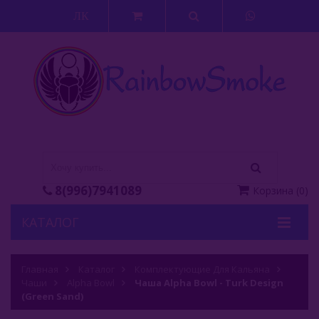
ЛК
8(996)7941089
Корзина
(
0
)
КАТАЛОГ
Кальяны
Главная
Каталог
Комплектующие Для Кальяна
Чаши
Кальянные Смеси
Alpha Bowl
Чаша Alpha Bowl - Turk Design
(Green Sand)
Аксессуары Для Кальяна