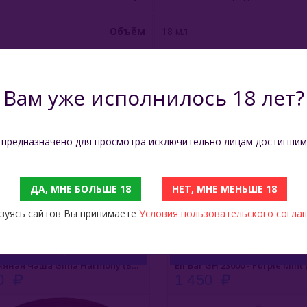
Объём
18 мл
Размеры
40 × 21 × 94 мм
Вам уже исполнилось 18 лет?
Производитель
Китай
Растительный глицерин, пищев
 предназначено для просмотра исключительно лицам достигшим
Состав
натуральные ароматизаторы
ДА, МНЕ БОЛЬШЕ 18
НЕТ, МНЕ МЕНЬШЕ 18
зуясь сайтов Вы принимаете
Условия пользовательского согла
С ЭТИМ ТОВАРОМ СМОТРЯТ
Глиняная Чаша Glina Harmony (без Глазури)
0
1 450