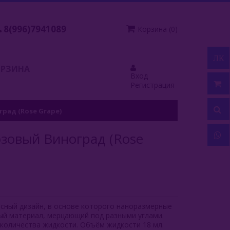
8(996)7941089
Корзина
(
0
)
ЛК
ОРЗИНА
Вход
Регистрация
град (Rose Grape)
озовый Виноград (Rose
есный дизайн, в основе которого наноразмерные
ый материал, мерцающий под разными углами.
количества жидкости. Объём жидкости 18 мл.