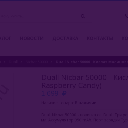
АЛОГ
НОВОСТИ
ДОСТАВКА
КОНТАКТЫ
К
ы
Duall
Nicbar 50000
Duall Nicbar 50000 - Кислая Малинов
Duall Nicbar 50000 - Ки
Raspberry Candy)
1 699
Наличие товара:
В наличии
Duall Nicbar 50000 - новинка от Duall. Три
мл. Аккумулятор 950 mAh. Порт зарядки Typ