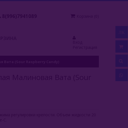
8(996)7941089
Корзина
(
0
)
ЛК
ОРЗИНА
Вход
Регистрация
ая Вата (Sour Raspberry Candy)
слая Малиновая Вата (Sour
 режима регулировки крепости. Объем жидкости 20
e-C.