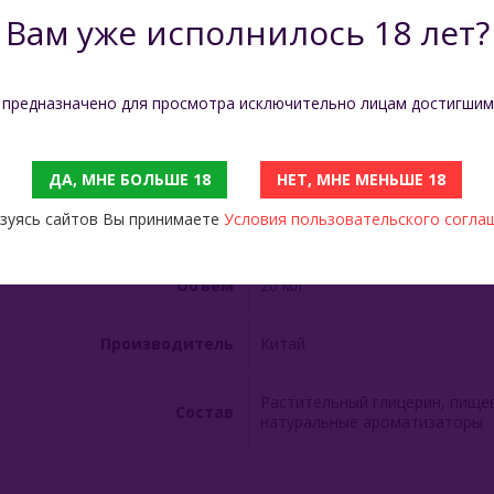
Вам уже исполнилось 18 лет?
И
ОТЗЫВЫ
 предназначено для просмотра исключительно лицам достигшим
Вкус
Кислый
Вкус
Малина
ДА, МНЕ БОЛЬШЕ 18
НЕТ, МНЕ МЕНЬШЕ 18
зуясь сайтов Вы принимаете
Условия пользовательского согла
Вкус
Малиновая вата
Объём
20 мл
Производитель
Китай
Растительный глицерин, пищев
Состав
натуральные ароматизаторы