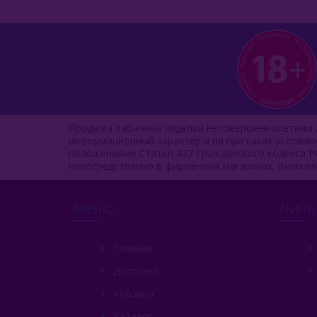
Продажа табачных изделий несовершеннолетним л
информационный характер и ни при каких услови
положениями Статьи 437 Гражданского кодекса Р
непосредственно в фирменных магазинах. Вниман
Меню
Личн
Главная
Доставка
Корзина
Каталог