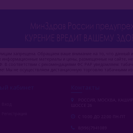
ицам запрещена. Обращаем ваше внимание на то, что данный и
ях информационные материалы и цены, размещенные на сайте, н
Ф. В соответствии с рекомендациями ФС РАР уведомляем: таба
ие! Мы не осуществляем дистанционную торговлю табачными из
ый кабинет
Контакты
РОССИЯ, МОСКВА, КАШИ
Вход
ШОССЕ 26
Регистрация
С 10:00 ДО 22:00 ПН-ПТ
8(996)7941089