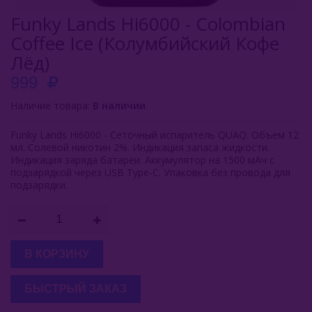
Funky Lands Hi6000 - Colombian
KangerTech
Coffee Ice (Колумбийский Кофе
Inflave
Лёд)
999
Lost Mary
Наличие товара:
В наличии
Smokman
Funky Lands Hi6000 - Сеточный испаритель QUAQ. Объем 12
Switch Extra
мл. Солевой никотин 2%. Индикация запаса жидкости.
Индикация заряда батареи. Аккумулятор на 1500 мАч с
UDN
подзарядкой через USB Type-C. Упаковка без провода для
подзарядки.
Puffmi
Plonq
Vozol
В КОРЗИНУ
Waka
БЫСТРЫЙ ЗАКАЗ
ХОТСПОТ Север