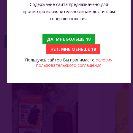
Состав
гликоль, никотин 2%,
Содержание сайта предназначено для
натуральные
просмотра исключительно лицам достигшим
ароматизаторы
совершеннолетия!
ДА, МНЕ БОЛЬШЕ 18
С ЭТИМ ТОВАРОМ СМОТРЯТ
НЕТ, МНЕ МЕНЬШЕ 18
Пользуясь сайтов Вы принимаете
Условия
Funky Lands Hi6000 - Cola Ice (Кола Лед)
Funky Lands Hi6000 - Juicy Peach (Сочный Персик)
пользовательского соглашения
999