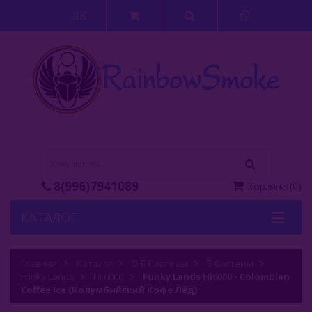
ЛК
8(996)7941089
Корзина
(
0
)
КАТАЛОГ
Кальяны
Главная
Каталог
О Е-Системы
Е-Системы
Funky Lands
Кальянные Смеси
Hi 6000
Funky Lands Hi6000 - Colombian
Coffee Ice (Колумбийский Кофе Лёд)
Аксессуары Для Кальяна