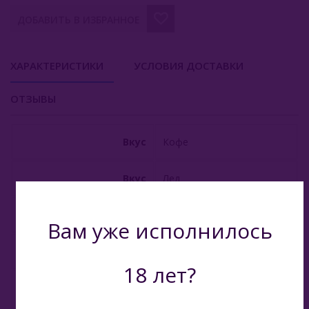
ДОБАВИТЬ В ИЗБРАННОЕ
Viento VT15000
E - Кальяны
ХАРАКТЕРИСТИКИ
УСЛОВИЯ ДОСТАВКИ
Жидкость Для Е-Систем
ОТЗЫВЫ
Вкус
Кофе
Вкус
Лед
Объём
12 мл
Вам уже исполнилось
Производитель
Китай
18 лет?
Растительный глицерин,
пищевой пропилен-