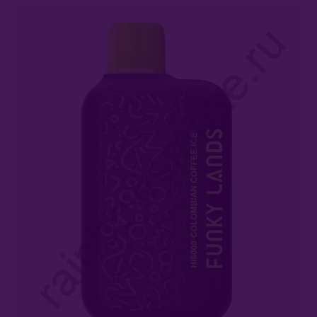
Комплектующие Для Кальяна
Уголь Для Кальяна
О Е-Системы
Е-Системы
Chillax
Elf Bar
Duall
Funky Lands
Hi 6000
Halo Vapor
HQD