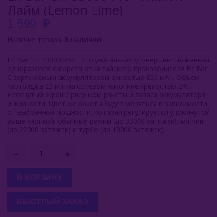
Лайм (Lemon Lime)
Duall
1 599
Funky Lands
Наличие товара:
В наличии
Halo Vapor
Elf Bar GH 33000 Pro - Это уникальная усовершенствованная
одноразовая сигарета от китайского производителя Elf Bar.
HQD
С заряжаемым аккумулятором емкостью 850 мАч. Объем
картриджа 23 мл, на солевом никотине крепостью 2%.
Изогнутый экран с рисунком ракеты и запаса аккумулятора
KangerTech
и жидкости. Цвет же ракеты будет меняться в зависимости
от выбранной мощности, которая регулируется упомянутой
Inflave
выше кнопкой: обычный режим (до 33000 затяжек), мягкий
(до 22000 затяжек) и турбо (до 13000 затяжек).
Lost Mary
Smokman
Switch Extra
В КОРЗИНУ
UDN
БЫСТРЫЙ ЗАКАЗ
Puffmi