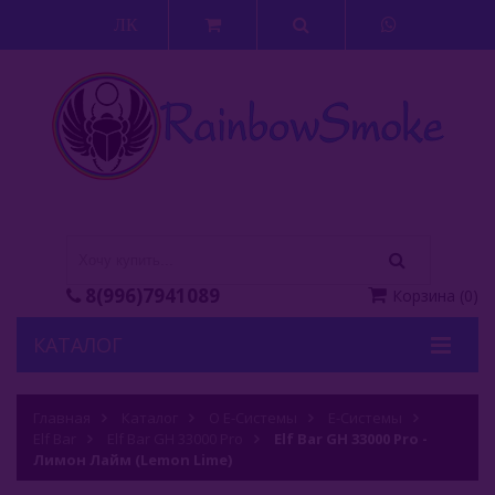
ЛК
8(996)7941089
Корзина
(
0
)
КАТАЛОГ
Кальяны
Главная
Каталог
О Е-Системы
Е-Системы
Elf Bar
Кальянные Смеси
Elf Bar GH 33000 Pro
Elf Bar GH 33000 Pro -
Лимон Лайм (Lemon Lime)
Аксессуары Для Кальяна