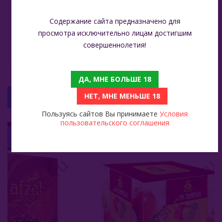
Растительный глицерин,
Содержание сайта предназначено для
пищевой пропилен-
Состав
гликоль, никотин 2%,
просмотра исключительно лицам достигшим
натуральные
совершеннолетия!
ароматизаторы
ДА, МНЕ БОЛЬШЕ 18
НЕТ, МНЕ МЕНЬШЕ 18
С ЭТИМ ТОВАРОМ СМОТРЯТ
Пользуясь сайтов Вы принимаете
Условия
пользовательского соглашения
Afzal 40 Гр - Pan Raas (Пан Раас)
Al Fakher 250 Гр - Two Apple (Два Яблока)
879