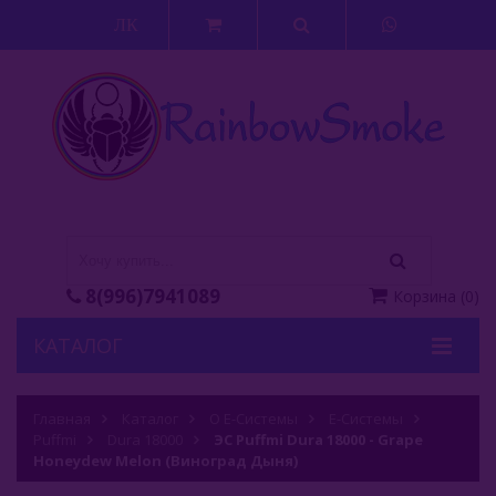
ЛК
8(996)7941089
Корзина
(
0
)
КАТАЛОГ
Кальяны
Главная
Каталог
О Е-Системы
Е-Системы
Puffmi
Кальянные Смеси
Dura 18000
ЭС Puffmi Dura 18000 - Grape
Honeydew Melon (Виноград Дыня)
Аксессуары Для Кальяна