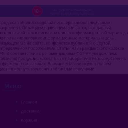
Продажа табачных изделий несовершеннолетним лицам
запрещена. Обращаем ваше внимание на то, что данный
интернет-сайт носит исключительно информационный характер 
ни при каких условиях информационные материалы и цены,
размещенные на сайте, не является публичной офертой,
определяемой положениями Статьи 437 Гражданского кодекса
РФ. В соответствии с рекомендациями ФС РАР уведомляем:
табачная продукция может быть приобретена непосредственно
в фирменных магазинах. Внимание! Мы не осуществляем
дистанционную торговлю табачными изделиями.
Меню
Главная
Доставка
Корзина