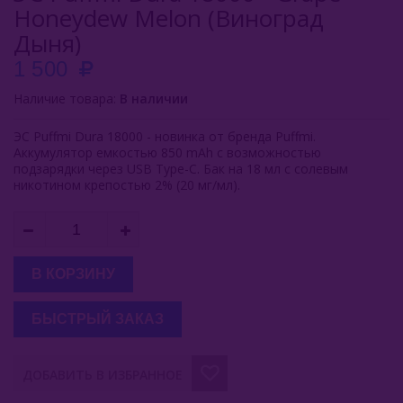
Honeydew Melon (Виноград
Inflave
Дыня)
1 500
Lost Mary
Наличие товара:
В наличии
Smokman
ЭС Puffmi Dura 18000 - новинка от бренда Puffmi.
Switch Extra
Аккумулятор емкостью 850 mAh с возможностью
подзарядки через USB Type-C. Бак на 18 мл с солевым
UDN
никотином крепостью 2% (20 мг/мл).
Puffmi
Dura 9000
В КОРЗИНУ
Dura 18000
БЫСТРЫЙ ЗАКАЗ
Pure 20000
Tank 20000
ДОБАВИТЬ В ИЗБРАННОЕ
Tank 16000