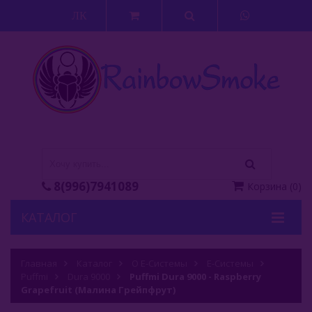
ЛК
8(996)7941089
Корзина
(
0
)
КАТАЛОГ
Кальяны
Главная
Каталог
О Е-Системы
Е-Системы
Puffmi
Кальянные Смеси
Dura 9000
Puffmi Dura 9000 - Raspberry
Grapefruit (Малина Грейпфрут)
Аксессуары Для Кальяна