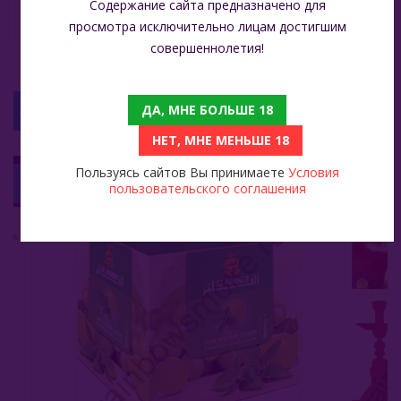
Содержание сайта предназначено для
натуральные
ароматизаторы
просмотра исключительно лицам достигшим
совершеннолетия!
ДА, МНЕ БОЛЬШЕ 18
С ЭТИМ ТОВАРОМ СМОТРЯТ
НЕТ, МНЕ МЕНЬШЕ 18
Al Fakher 1 Кг - Grape With Mint (Виноград С Мятой)
Mazaya 50 Гр - Two Apple (Двойное Яблоко)
Пользуясь сайтов Вы принимаете
Условия
99
249
пользовательского соглашения