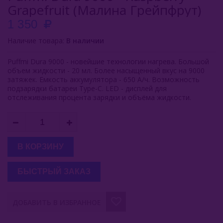
Grapefruit (Малина Грейпфрут)
Inflave
1 350
Lost Mary
Наличие товара:
В наличии
Smokman
Puffmi Dura 9000 - новейшие технологии нагрева. Большой
объем жидкости - 20 мл. Более насыщенный вкус на 9000
Switch Extra
затяжек. Емкость аккумулятора - 650 А/ч. Возможность
подзарядки батареи Type-C. LED - дисплей для
отслеживания процента зарядки и объёма жидкости.
UDN
Puffmi
Dura 9000
В КОРЗИНУ
Dura 18000
БЫСТРЫЙ ЗАКАЗ
Pure 20000
Tank 20000
ДОБАВИТЬ В ИЗБРАННОЕ
Tank 16000