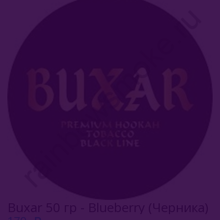
Afzal (Индия)
Al Fakher (ОАЭ)
Aircraft (Россия)
Apollo (Россия)
Aqua Mentha (Турция)
Azure Tobacco (США)
Banger (Россия)
Burn (Россия)
Bliss
Blue Horse (Турция)
Buxar 50 гр - Blueberry (Черника)
Brusko Tobacco (Россия)