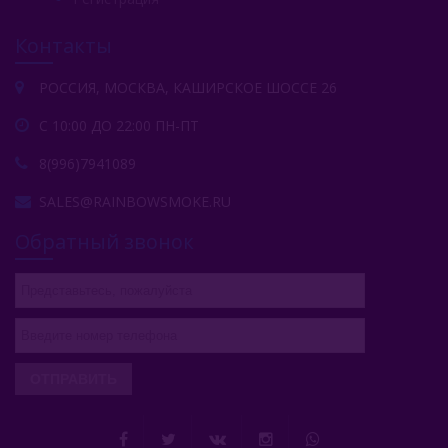
Serbetli (Турция)
Контакты
Social Smoke (США)
Spectrum Tobacco (Россия)
РОССИЯ, МОСКВА, КАШИРСКОЕ ШОССЕ 26
Starbuzz (США)
С 10:00 ДО 22:00 ПН-ПТ
8(996)7941089
Starline (Россия)
SALES@RAINBOWSMOKE.RU
Tangiers (США)
Обратный звонок
Trofimoffs (Россия)
Wild
Ya Layl (ОАЭ)
Сарма (Россия)
ОТПРАВИТЬ
Северный (Россия)