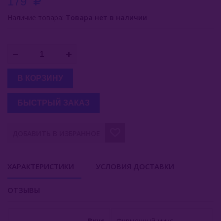
179
Buta (Иордания)
Наличие товара:
Товара нет в наличии
Bonche (Россия)
B3 (Россия)
Chabacco (Россия)
В КОРЗИНУ
Daim (Турция)
БЫСТРЫЙ ЗАКАЗ
DarkSide (Россия)
ДОБАВИТЬ В ИЗБРАННОЕ
Deus (Россия)
Dogma (Россия)
ХАРАКТЕРИСТИКИ
УСЛОВИЯ ДОСТАВКИ
Endorphin (Россия)
ОТЗЫВЫ
Fasil (Турция)
Fumari (США)
Вкус
Фирменный микс