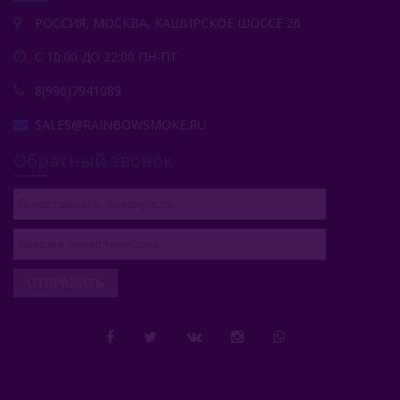
Табак Шпаковского (Россия)
РОССИЯ, МОСКВА, КАШИРСКОЕ ШОССЕ 26
Хулиган (Россия)
С 10:00 ДО 22:00 ПН-ПТ
Энтузиаст (Россия)
8(996)7941089
Take (Россия)
SALES@RAINBOWSMOKE.RU
Zumerret (США)
Обратный звонок
БАЗА (Россия)
Аксессуары Для Кальяна
Комплектующие Для Кальяна
ОТПРАВИТЬ
Уголь Для Кальяна
О Е-Системы
Жидкость Для Е-Систем