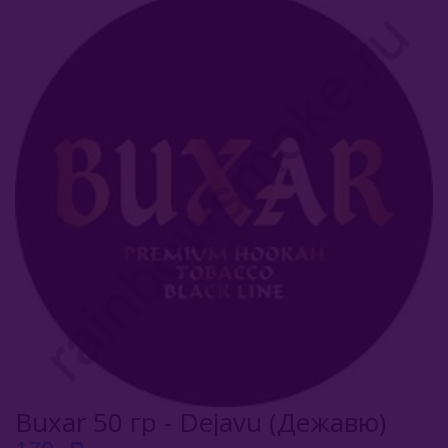
Afzal (Индия)
Al Fakher (ОАЭ)
Aircraft (Россия)
Apollo (Россия)
Aqua Mentha (Турция)
Azure Tobacco (США)
Banger (Россия)
Burn (Россия)
Bliss
Blue Horse (Турция)
Buxar 50 гр - Dejavu (Дежавю)
Brusko Tobacco (Россия)