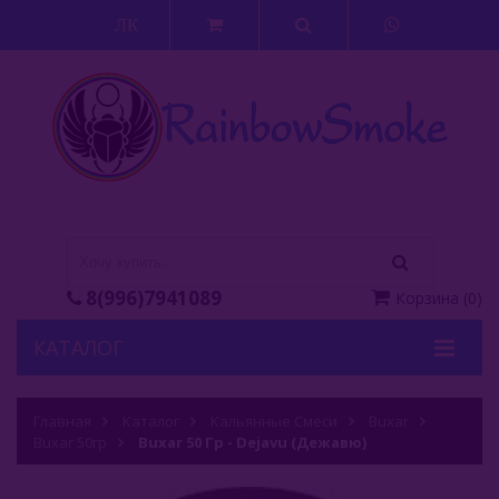
ЛК
8(996)7941089
Корзина
(
0
)
КАТАЛОГ
Кальяны
Главная
Каталог
Кальянные Смеси
Buxar
Buxar 50гр
Кальянные Смеси
Buxar 50 Гр - Dejavu (Дежавю)
Adalya (Турция)