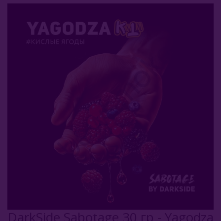
Afzal (Индия)
Al Fakher (ОАЭ)
Aircraft (Россия)
Apollo (Россия)
Aqua Mentha (Турция)
Azure Tobacco (США)
Banger (Россия)
Burn (Россия)
Bliss
Blue Horse (Турция)
DarkSide Sabotage 30 гр - Yagodza
Brusko Tobacco (Россия)