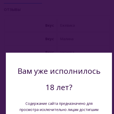
ОТЗЫВЫ
DarkSide Xperience 30гр
DarkSide Xperience 120гр
Вкус
Ежевика
DarkSide Xperience 250гр
Вкус
Малина
DarkSide Sabotage 30гр
DarkSide Sabotage 250гр
Вкус
Черника
Deus (Россия)
Производитель
Россия
Вам уже исполнилось
Dogma (Россия)
Бленд Burley, Oriental,
Состав
Endorphin (Россия)
Virginia. Крепкий
18 лет?
Fasil (Турция)
Вес (нетто)
30 гр
Fumari (США)
Содержание сайта предназначено для
просмотра исключительно лицам достигшим
Gixom (Турция)