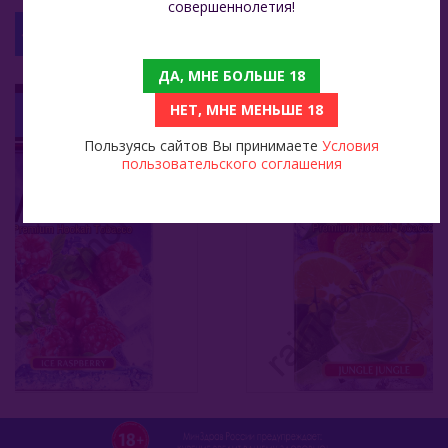
совершеннолетия!
С ЭТИМ ТОВАРОМ СМОТРЯТ
JAM (Россия)
ДА, МНЕ БОЛЬШЕ 18
Jent (Россия)
Adalya 50 Гр - Jungle Jungle (Джангл Джангл)
НЕТ, МНЕ МЕНЬШЕ 18
329
199
Jibiar (Турция)
Пользуясь сайтов Вы принимаете
Условия
Khalil Maamoon (Египет)
пользовательского соглашения
Lirra (Турция)
Malaki (ОАЭ)
MattPear (Россия)
Milano (Германия)
Must Have (Россия)
Nakhla (Египет)