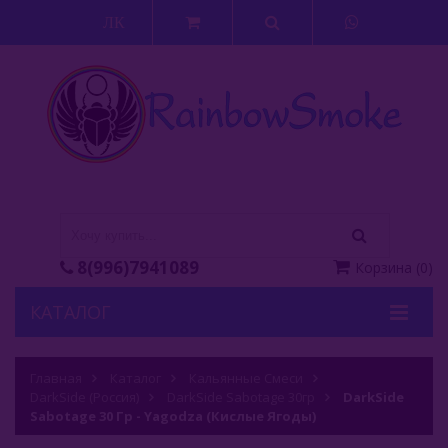
ЛК
8(996)7941089
Корзина
(
0
)
КАТАЛОГ
Кальяны
Главная
Каталог
Кальянные Смеси
DarkSide (Россия)
Кальянные Смеси
DarkSide Sabotage 30гр
DarkSide
Sabotage 30 Гр - Yagodza (Кислые Ягоды)
Adalya (Турция)