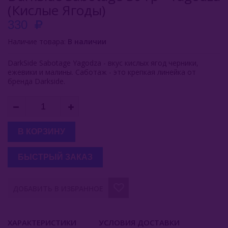
(Кислые Ягоды)
Buta (Иордания)
330
Bonche (Россия)
Наличие товара:
В наличии
B3 (Россия)
DarkSide Sabotage Yagodza - вкус кислых ягод черники,
ежевики и малины. Саботаж - это крепкая линейка от
Chabacco (Россия)
бренда Darkside.
Daim (Турция)
DarkSide (Россия)
В КОРЗИНУ
DarkSide Core 100гр
БЫСТРЫЙ ЗАКАЗ
DarkSide Core 250гр
DarkSide Core 30гр
ДОБАВИТЬ В ИЗБРАННОЕ
DS Shot 30 Гр
ХАРАКТЕРИСТИКИ
УСЛОВИЯ ДОСТАВКИ
DS Shot 120 Гр