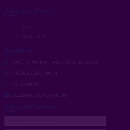
Social Smoke (США)
Личный кабинет
Spectrum Tobacco (Россия)
Starbuzz (США)
Вход
Регистрация
Starline (Россия)
Контакты
Tangiers (США)
Trofimoffs (Россия)
РОССИЯ, МОСКВА, КАШИРСКОЕ ШОССЕ 26
Wild
С 10:00 ДО 22:00 ПН-ПТ
8(996)7941089
Ya Layl (ОАЭ)
SALES@RAINBOWSMOKE.RU
Сарма (Россия)
Обратный звонок
Северный (Россия)
Табак Шпаковского (Россия)