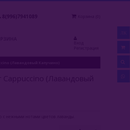
8(996)7941089
Корзина
(
0
)
ЛК
ОРЗИНА
Вход
Регистрация
uccino (Лавандовый Капучино)
er Cappuccino (Лавандовый
ино с нежными нотами цветов лаванды.