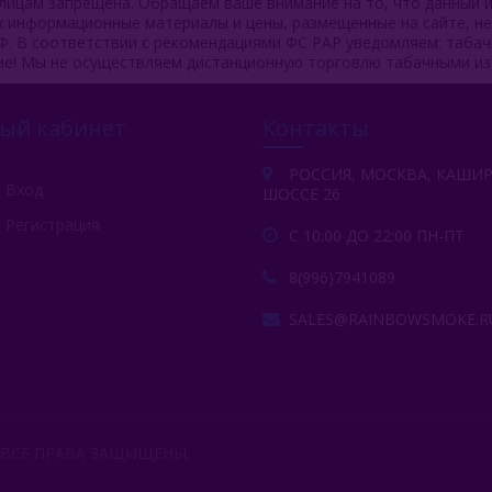
ицам запрещена. Обращаем ваше внимание на то, что данный и
ях информационные материалы и цены, размещенные на сайте, н
Ф. В соответствии с рекомендациями ФС РАР уведомляем: таба
ие! Мы не осуществляем дистанционную торговлю табачными из
ый кабинет
Контакты
РОССИЯ, МОСКВА, КАШИ
Вход
ШОССЕ 26
Регистрация
С 10:00 ДО 22:00 ПН-ПТ
8(996)7941089
SALES@RAINBOWSMOKE.R
 ВСЕ ПРАВА ЗАЩИЩЕНЫ.