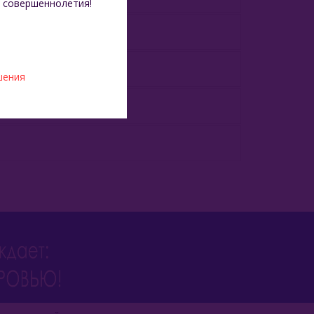
 совершеннолетия!
шения
 Средняя крепость.