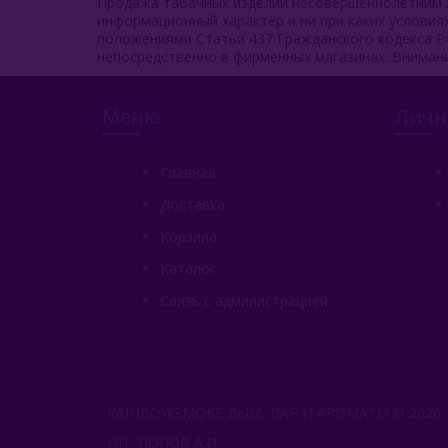
Продажа табачных изделий несовершеннолетним л
информационный характер и ни при каких услови
положениями Статьи 437 Гражданского кодекса Р
непосредственно в фирменных магазинах. Вниман
Меню
Личн
Главная
Доставка
Корзина
Каталог
Связь с администрацией
RAINBOWSMOKE ДЫМ, ПАР И АРОМАТЫ © 2026.
ИП "ПОПОВ А.И.".