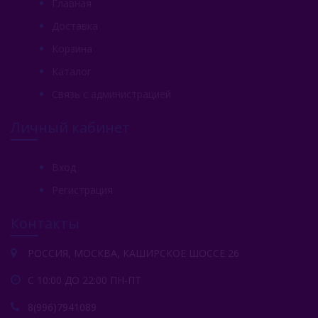
Главная
Trofimoffs Burley 25гр
Доставка
Trofimoffs No Aroma 25гр
Корзина
Trofimoffs Terror 25гр
Каталог
Trofimoffs Cigarro 25гр
Связь с администрацией
Wild
Личный кабинет
Ya Layl (ОАЭ)
Вход
Сарма (Россия)
Регистрация
Северный (Россия)
Контакты
Табак Шпаковского (Россия)
РОССИЯ, МОСКВА, КАШИРСКОЕ ШОССЕ 26
Хулиган (Россия)
С 10:00 ДО 22:00 ПН-ПТ
Энтузиаст (Россия)
8(996)7941089