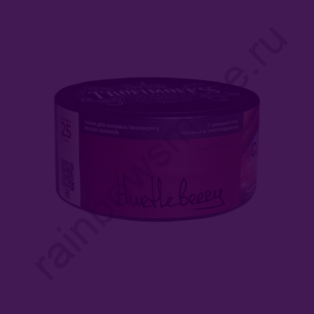
Afzal (Индия)
Al Fakher (ОАЭ)
Aircraft (Россия)
Apollo (Россия)
Aqua Mentha (Турция)
Azure Tobacco (США)
Banger (Россия)
Burn (Россия)
Bliss
Blue Horse (Турция)
Brusko Tobacco (Россия)