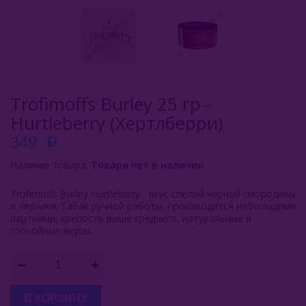
Buta (Иордания)
Bonche (Россия)
B3 (Россия)
Trofimoffs Burley 25 гр -
Chabacco (Россия)
Hurtleberry (Хертлберри)
Daim (Турция)
349
DarkSide (Россия)
Наличие товара:
Товара нет в наличии
Deus (Россия)
Trofimoffs Burley Hurtleberry - вкус спелой чёрной смородины
и черники. Табак ручной работы, производится небольшими
партиями, крепость выше среднего, натуральные и
Dogma (Россия)
спокойные вкусы.
Endorphin (Россия)
Fasil (Турция)
В КОРЗИНУ
Fumari (США)