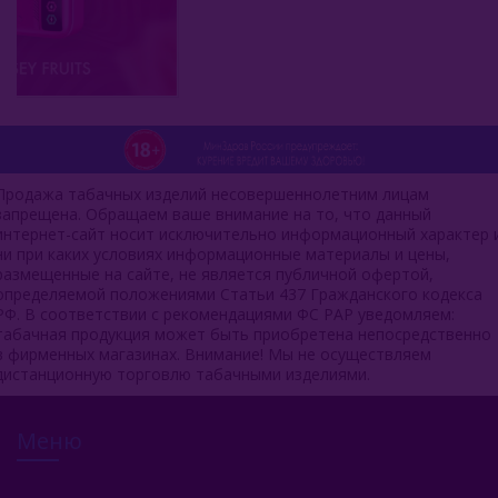
Serbetli (Турция)
Social Smoke (США)
Spectrum Tobacco (Россия)
Starbuzz (США)
Starline (Россия)
Продажа табачных изделий несовершеннолетним лицам
запрещена. Обращаем ваше внимание на то, что данный
Tangiers (США)
интернет-сайт носит исключительно информационный характер 
ни при каких условиях информационные материалы и цены,
размещенные на сайте, не является публичной офертой,
Trofimoffs (Россия)
определяемой положениями Статьи 437 Гражданского кодекса
РФ. В соответствии с рекомендациями ФС РАР уведомляем:
Trofimoffs Burley 125гр
табачная продукция может быть приобретена непосредственно
в фирменных магазинах. Внимание! Мы не осуществляем
Trofimoffs No Aroma 125гр
дистанционную торговлю табачными изделиями.
Trofimoffs Terror 125гр
Меню
Trofimoffs Cigarro 125гр