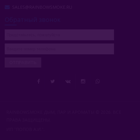
Take (Россия)
SALES@RAINBOWSMOKE.RU
Zumerret (США)
Обратный звонок
БАЗА (Россия)
Аксессуары Для Кальяна
Комплектующие Для Кальяна
ОТПРАВИТЬ
Уголь Для Кальяна
О Е-Системы
Жидкость Для Е-Систем
RAINBOWSMOKE ДЫМ, ПАР И АРОМАТЫ © 2026. ВСЕ
ПРАВА ЗАЩИЩЕНЫ.
ИП "ПОПОВ А.И.".