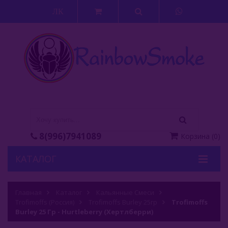
ЛК
8(996)7941089
Корзина
(
0
)
КАТАЛОГ
Кальяны
Главная
Каталог
Кальянные Смеси
Trofimoffs (Россия)
Кальянные Смеси
Trofimoffs Burley 25гр
Trofimoffs
Burley 25 Гр - Hurtleberry (Хертлберри)
Adalya (Турция)