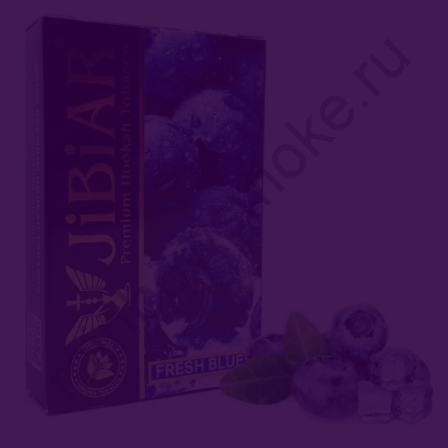
Afzal (Индия)
Al Fakher (ОАЭ)
Aircraft (Россия)
Apollo (Россия)
Aqua Mentha (Турция)
Azure Tobacco (США)
Banger (Россия)
Burn (Россия)
Bliss
Blue Horse (Турция)
Brusko Tobacco (Россия)