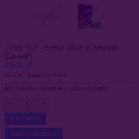
Buta (Иордания)
Bonche (Россия)
B3 (Россия)
Jibiar 1кг - Fresh Blue (Свежий
Chabacco (Россия)
Синий)
Daim (Турция)
3 599
DarkSide (Россия)
Наличие товара:
В наличии
Deus (Россия)
Jibiar Fresh Blue - свежий микс черники со льдом.
Dogma (Россия)
Endorphin (Россия)
В КОРЗИНУ
Fasil (Турция)
БЫСТРЫЙ ЗАКАЗ
Fumari (США)