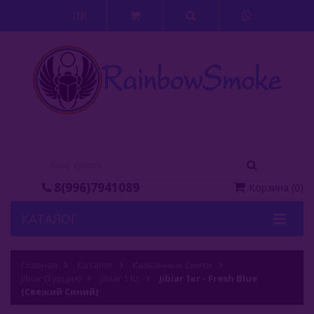
ЛК
8(996)7941089
Корзина
(
0
)
КАТАЛОГ
Кальяны
Главная
Каталог
Кальянные Смеси
Jibiar (Турция)
Кальянные Смеси
Jibiar 1 Кг
Jibiar 1кг - Fresh Blue
(Свежий Синий)
Adalya (Турция)