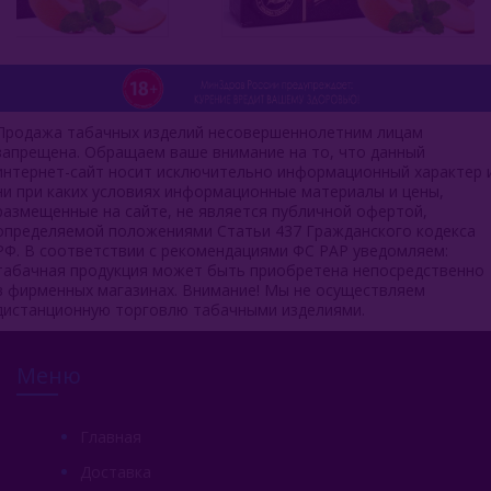
Satyr (Россия)
Sebero (Россия)
Serbetli (Турция)
Продажа табачных изделий несовершеннолетним лицам
Social Smoke (США)
запрещена. Обращаем ваше внимание на то, что данный
интернет-сайт носит исключительно информационный характер 
Spectrum Tobacco (Россия)
ни при каких условиях информационные материалы и цены,
размещенные на сайте, не является публичной офертой,
Starbuzz (США)
определяемой положениями Статьи 437 Гражданского кодекса
РФ. В соответствии с рекомендациями ФС РАР уведомляем:
табачная продукция может быть приобретена непосредственно
Starline (Россия)
в фирменных магазинах. Внимание! Мы не осуществляем
дистанционную торговлю табачными изделиями.
Tangiers (США)
Trofimoffs (Россия)
Меню
Wild
Главная
Ya Layl (ОАЭ)
Доставка