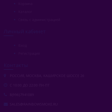
Сарма (Россия)
Корзина
Северный (Россия)
Каталог
Связь с администрацией
Табак Шпаковского (Россия)
Личный кабинет
Хулиган (Россия)
Энтузиаст (Россия)
Вход
Take (Россия)
Регистрация
Zumerret (США)
Контакты
БАЗА (Россия)
РОССИЯ, МОСКВА, КАШИРСКОЕ ШОССЕ 26
Аксессуары Для Кальяна
С 10:00 ДО 22:00 ПН-ПТ
Комплектующие Для Кальяна
8(996)7941089
Уголь Для Кальяна
SALES@RAINBOWSMOKE.RU