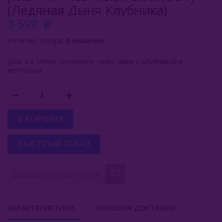
(Ледяная Дыня Клубника)
Buta (Иордания)
3 599
Bonche (Россия)
Наличие товара:
В наличии
B3 (Россия)
Jibiar Ice Melon Strawberry - микс дыни с клубникой и
ментолом.
Chabacco (Россия)
Daim (Турция)
DarkSide (Россия)
В КОРЗИНУ
Deus (Россия)
БЫСТРЫЙ ЗАКАЗ
Dogma (Россия)
ДОБАВИТЬ В ИЗБРАННОЕ
Endorphin (Россия)
Fasil (Турция)
ХАРАКТЕРИСТИКИ
УСЛОВИЯ ДОСТАВКИ
Fumari (США)