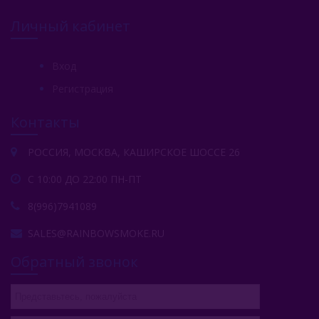
Сарма (Россия)
Личный кабинет
Северный (Россия)
Табак Шпаковского (Россия)
Вход
Регистрация
Хулиган (Россия)
Контакты
Энтузиаст (Россия)
Take (Россия)
РОССИЯ, МОСКВА, КАШИРСКОЕ ШОССЕ 26
Zumerret (США)
С 10:00 ДО 22:00 ПН-ПТ
8(996)7941089
БАЗА (Россия)
SALES@RAINBOWSMOKE.RU
Аксессуары Для Кальяна
Обратный звонок
Комплектующие Для Кальяна
Уголь Для Кальяна