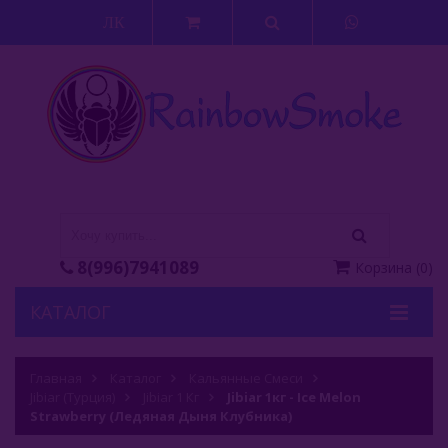
ЛК
8(996)7941089
Корзина
(
0
)
КАТАЛОГ
Кальяны
Главная
Каталог
Кальянные Смеси
Jibiar (Турция)
Кальянные Смеси
Jibiar 1 Кг
Jibiar 1кг - Ice Melon
Strawberry (Ледяная Дыня Клубника)
Adalya (Турция)