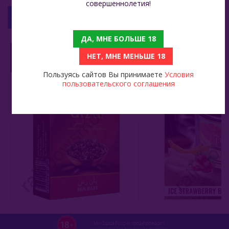
совершеннолетия!
С ЭТИМ ТОВАРОМ СМОТРЯТ
Must Have (Россия)
ДА, МНЕ БОЛЬШЕ 18
Nakhla (Египет)
Afzal 40 Гр - Pan Raas (Пан Раас)
НЕТ, МНЕ МЕНЬШЕ 18
550
3 599
Nаш (Россия)
Пользуясь сайтов Вы принимаете
Условия
Nirvana
пользовательского соглашения
ХИТ
Original Virginia (Россия)
Overdose (Россия)
Platinum Seven (ОАЭ)
Peter Ralf (Россия)
Puer (Россия)
Sapphire Crown (Россия)