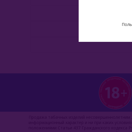
Поль
Продажа табачных изделий несовершеннолетним л
информационный характер и ни при каких услови
положениями Статьи 437 Гражданского кодекса Р