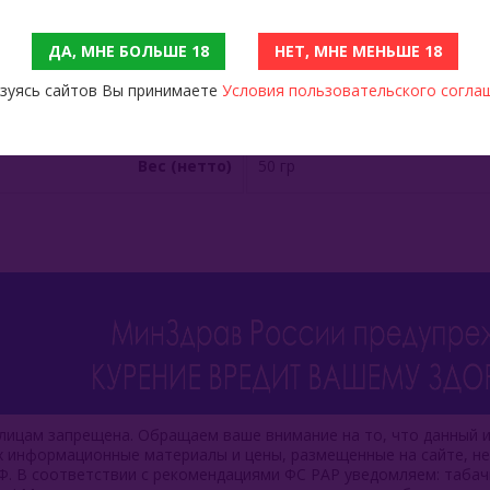
Производитель
ОАЭ
ДА, МНЕ БОЛЬШЕ 18
НЕТ, МНЕ МЕНЬШЕ 18
зуясь сайтов Вы принимаете
Условия пользовательского согла
Состав
Табак, Патока, Глицерин, На
Вес (нетто)
50 гр
ицам запрещена. Обращаем ваше внимание на то, что данный и
ях информационные материалы и цены, размещенные на сайте, н
Ф. В соответствии с рекомендациями ФС РАР уведомляем: таба