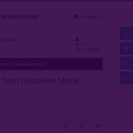
8(996)7941089
Корзина
(
0
)
ЛК
ОРЗИНА
Вход
Регистрация
ce Mint (Ледяная Мята)
e Mint (Ледяная Мята)
.