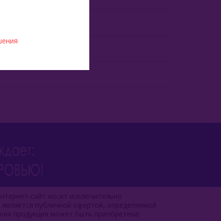
шения
туральные Ароматизаторы
нтернет-сайт носит исключительно
е является публичной офертой, определяемой
чная продукция может быть приобретена