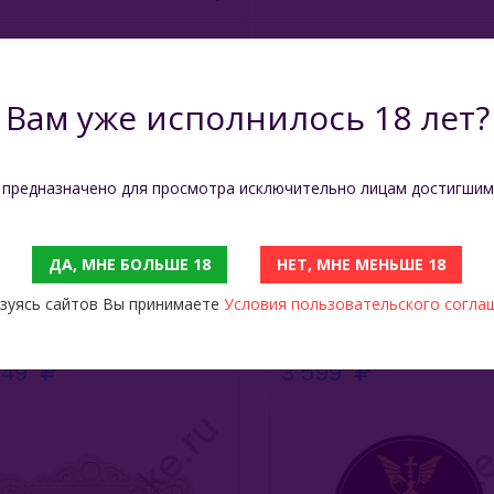
Производитель
Россия
Вам уже исполнилось 18 лет?
Состав
Табак Virginia и Burley. Нату
Вес (нетто)
25 гр
 предназначено для просмотра исключительно лицам достигшим
ДА, МНЕ БОЛЬШЕ 18
НЕТ, МНЕ МЕНЬШЕ 18
С ЭТИМ ТОВАРОМ СМОТРЯТ
зуясь сайтов Вы принимаете
Условия пользовательского согла
imoffs Burley 125 Гр - Base (База)
349
3 599