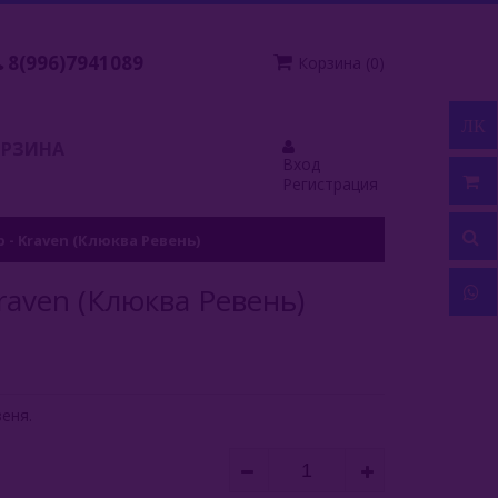
8(996)7941089
Корзина
(
0
)
ЛК
ОРЗИНА
Вход
Регистрация
р - Kraven (Клюква Ревень)
Kraven (Клюква Ревень)
веня.