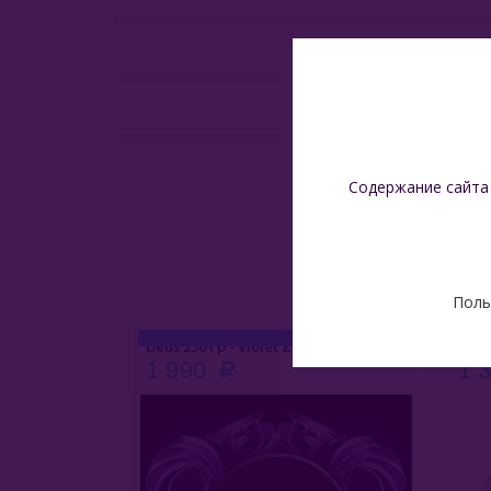
Содержание сайта
Поль
Overdose 25 Гр - Blueberry 2022 (Черника Года)
Deus 250 Гр - Violet Zephyr (Фиалковый Зефир)
Trof
1 990
1 