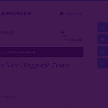
8(996)7941089
Корзина
(
0
)
ЛК
ОРЗИНА
Вход
Регистрация
 (Ледяной Лимон Мята)
emon Mint (Ледяной Лимон
на с мятой.