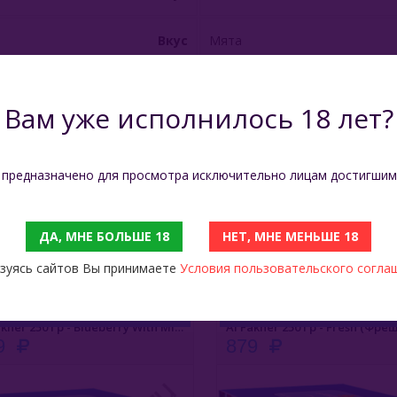
Вкус
Мята
Производитель
Турция
Вам уже исполнилось 18 лет?
Состав
Табак, Мёд, Глицерин, Натур
 предназначено для просмотра исключительно лицам достигшим
Вес (нетто)
200 гр
ДА, МНЕ БОЛЬШЕ 18
НЕТ, МНЕ МЕНЬШЕ 18
С ЭТИМ ТОВАРОМ СМОТРЯТ
зуясь сайтов Вы принимаете
Условия пользовательского согла
Al Fakher 250 Гр - Fresh (Фреш)
Al Fakher 1 Кг - Blueberry
879
3 499