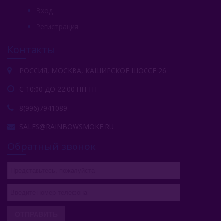
Wild
Вход
Ya Layl (ОАЭ)
Регистрация
Сарма (Россия)
Контакты
Северный (Россия)
РОССИЯ, МОСКВА, КАШИРСКОЕ ШОССЕ 26
Табак Шпаковского (Россия)
С 10:00 ДО 22:00 ПН-ПТ
Хулиган (Россия)
8(996)7941089
Энтузиаст (Россия)
SALES@RAINBOWSMOKE.RU
Take (Россия)
Обратный звонок
Zumerret (США)
БАЗА (Россия)
Аксессуары Для Кальяна
ОТПРАВИТЬ