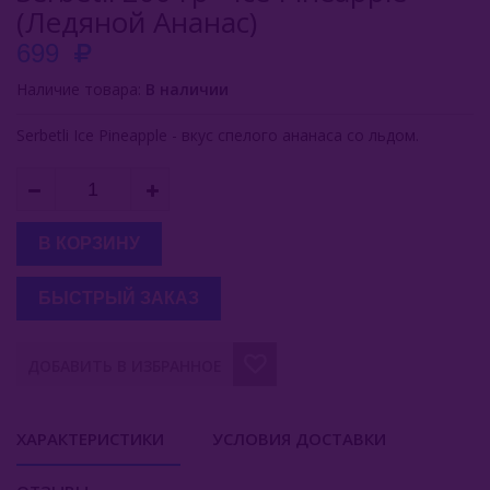
(Ледяной Ананас)
Buta (Иордания)
699
Bonche (Россия)
Наличие товара:
В наличии
B3 (Россия)
Serbetli Ice Pineapple - вкус спелого ананаса со льдом.
Chabacco (Россия)
Daim (Турция)
В КОРЗИНУ
DarkSide (Россия)
БЫСТРЫЙ ЗАКАЗ
Deus (Россия)
Dogma (Россия)
ДОБАВИТЬ В ИЗБРАННОЕ
Endorphin (Россия)
ХАРАКТЕРИСТИКИ
УСЛОВИЯ ДОСТАВКИ
Fasil (Турция)
Fumari (США)