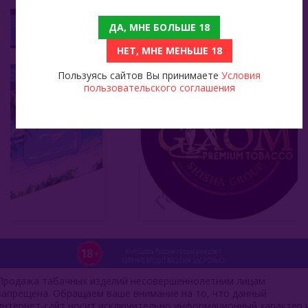
Al Fakher 250 Гр - Fresh (Фреш)
Gixom Original Series 1 Кг - Baked Pineapple (Жареный Ананас)
ДА, МНЕ БОЛЬШЕ 18
Nаш (Россия)
2 799
НЕТ, МНЕ МЕНЬШЕ 18
Nirvana
Пользуясь сайтов Вы принимаете
Условия
Original Virginia (Россия)
пользовательского соглашения
Overdose (Россия)
Platinum Seven (ОАЭ)
Peter Ralf (Россия)
Puer (Россия)
Sapphire Crown (Россия)
Satyr (Россия)
Продажа табачных изделий несовершеннолетним лицам
Sebero (Россия)
запрещена. Обращаем ваше внимание на то, что данный
интернет-сайт носит исключительно информационный характер 