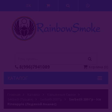
ЛК
8(996)7941089
Корзина
(
0
)
КАТАЛОГ
Кальяны
Главная
Каталог
Кальянные Смеси
Serbetli (Турция)
Кальянные Смеси
Serbetli 200 Гр
Serbetli 200 Гр - Ice
Pineapple (Ледяной Ананас)
Adalya (Турция)