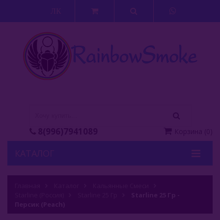
ЛК
8(996)7941089
Корзина
(
0
)
КАТАЛОГ
Кальяны
Главная
Каталог
Кальянные Смеси
Starline (Россия)
Кальянные Смеси
Starline 25 Гр
Starline 25 Гр -
Персик (Peach)
Adalya (Турция)