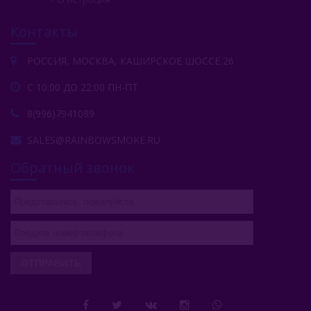
Serbetli (Турция)
Контакты
Social Smoke (США)
Spectrum Tobacco (Россия)
РОССИЯ, МОСКВА, КАШИРСКОЕ ШОССЕ 26
Starbuzz (США)
С 10:00 ДО 22:00 ПН-ПТ
8(996)7941089
Starline (Россия)
SALES@RAINBOWSMOKE.RU
Starline 25 Гр
Обратный звонок
Starline 250 Гр
Tangiers (США)
Trofimoffs (Россия)
Wild
ОТПРАВИТЬ
Ya Layl (ОАЭ)