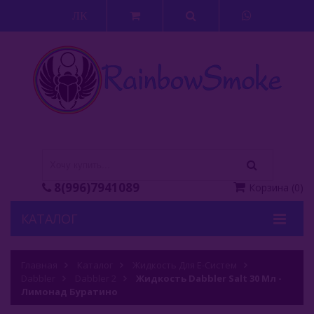
ЛК
8(996)7941089
Корзина
(
0
)
КАТАЛОГ
Кальяны
Главная
Каталог
Жидкость Для Е-Систем
Dabbler
Кальянные Смеси
Dabbler 2
Жидкость Dabbler Salt 30 Мл -
Лимонад Буратино
Аксессуары Для Кальяна