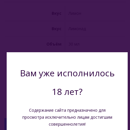
Вкус
Лимон
Вкус
Лимонад
Объём
30 мл
Производитель
Россия
Вам уже исполнилось
Растительный глицерин,
пищевой пропилен-
Состав
гликоль, никотин 2%,
18 лет?
натуральные
ароматизаторы
Содержание сайта предназначено для
просмотра исключительно лицам достигшим
совершеннолетия!
С ЭТИМ ТОВАРОМ СМОТРЯТ