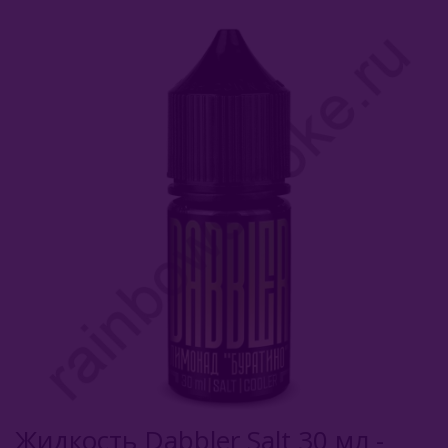
Комплектующие Для Кальяна
Уголь Для Кальяна
О Е-Системы
Жидкость Для Е-Систем
Salt Duall
Angry
Narcoz
Dabbler
Dabbler 2
Dabbler Ultra
Жидкость Dabbler Salt 30 мл -