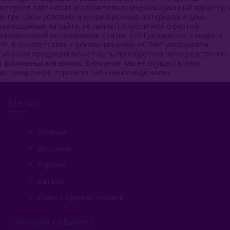
интернет-сайт носит исключительно информационный характер 
ни при каких условиях информационные материалы и цены,
размещенные на сайте, не является публичной офертой,
определяемой положениями Статьи 437 Гражданского кодекса
РФ. В соответствии с рекомендациями ФС РАР уведомляем:
табачная продукция может быть приобретена непосредственно
в фирменных магазинах. Внимание! Мы не осуществляем
дистанционную торговлю табачными изделиями.
Меню
Главная
Доставка
Корзина
Каталог
Связь с администрацией
Личный кабинет