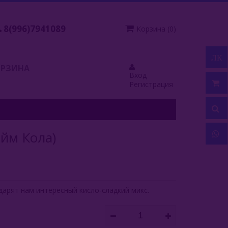
8(996)7941089
Корзина
(
0
)
ЛК
ОРЗИНА
Вход
Регистрация
айм Кола)
дарят нам интересный кисло-сладкий микс.