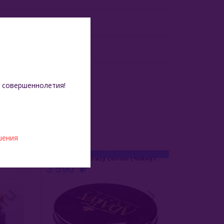
туральные Ароматизаторы
 совершеннолетия!
шения
Adalya 1 Кг - Crazy Lemon (Чокнутый Лимон)
3 590
1 199