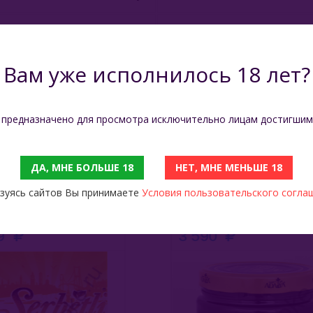
Производитель
Россия
Вам уже исполнилось 18 лет?
Состав
Табак, Патока, Глицерин, На
Вес (нетто)
250 гр
 предназначено для просмотра исключительно лицам достигшим
ДА, МНЕ БОЛЬШЕ 18
НЕТ, МНЕ МЕНЬШЕ 18
С ЭТИМ ТОВАРОМ СМОТРЯТ
зуясь сайтов Вы принимаете
Условия пользовательского согла
etli 50 Гр - Lemon (Лимон)
Adalya 1 Кг - Lemon (Лимон)
9
3 590